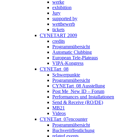
werke
exhibition
Jury
supported by
wettbewerb
tickets
CYNETART 2009
credits
Programmübersicht
Automatic Clubbing
European Tele-Plateaus
VIPA-Kongress
CYNETart_08
Schwerpunkte
Programmübersicht
CYNETart_08 Ausstellung
Post Me_New ID – Forum
Performances und Installationen
Send & Receive (RO/DE)
MB21
Videos
CYNETart_07encounter
Programmübersicht
Buchveröffentlichung
related events