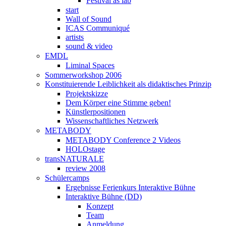
Festival as lab
start
Wall of Sound
ICAS Communiqué
artists
sound & video
EMDL
Liminal Spaces
Sommerworkshop 2006
Konstituierende Leiblichkeit als didaktisches Prinzip
Projektskizze
Dem Körper eine Stimme geben!
Künstlerpositionen
Wissenschaftliches Netzwerk
METABODY
METABODY Conference 2 Videos
HOLOstage
transNATURALE
review 2008
Schülercamps
Ergebnisse Ferienkurs Interaktive Bühne
Interaktive Bühne (DD)
Konzept
Team
Anmeldung