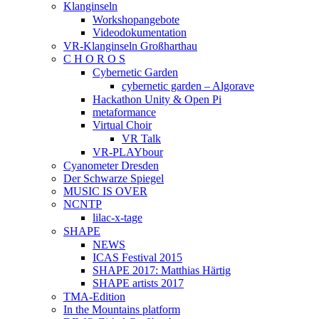
Klanginseln
Workshopangebote
Videodokumentation
VR-Klanginseln Großharthau
C H O R O S
Cybernetic Garden
cybernetic garden – Algorave
Hackathon Unity & Open Pi
metaformance
Virtual Choir
VR Talk
VR-PLAYbour
Cyanometer Dresden
Der Schwarze Spiegel
MUSIC IS OVER
NCNTP
lilac-x-tage
SHAPE
NEWS
ICAS Festival 2015
SHAPE 2017: Matthias Härtig
SHAPE artists 2017
TMA-Edition
In the Mountains platform