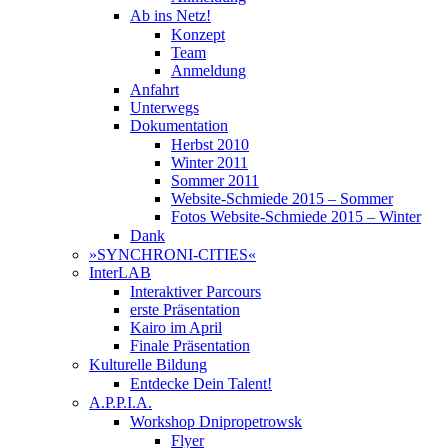
Ab ins Netz!
Konzept
Team
Anmeldung
Anfahrt
Unterwegs
Dokumentation
Herbst 2010
Winter 2011
Sommer 2011
Website-Schmiede 2015 – Sommer
Fotos Website-Schmiede 2015 – Winter
Dank
»SYNCHRONI-CITIES«
InterLAB
Interaktiver Parcours
erste Präsentation
Kairo im April
Finale Präsentation
Kulturelle Bildung
Entdecke Dein Talent!
A.P.P.I.A.
Workshop Dnipropetrowsk
Flyer