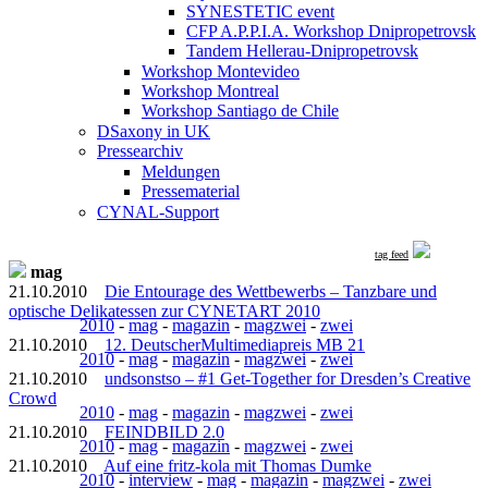
SYNESTETIC event
CFP A.P.P.I.A. Workshop Dnipropetrovsk
Tandem Hellerau-Dnipropetrovsk
Workshop Montevideo
Workshop Montreal
Workshop Santiago de Chile
DSaxony in UK
Pressearchiv
Meldungen
Pressematerial
CYNAL-Support
tag feed
mag
21.10.2010
Die Entourage des Wettbewerbs – Tanzbare und
optische Delikatessen zur CYNETART 2010
2010
-
mag
-
magazin
-
magzwei
-
zwei
21.10.2010
12. DeutscherMultimediapreis MB 21
2010
-
mag
-
magazin
-
magzwei
-
zwei
21.10.2010
undsonstso – #1 Get-Together for Dresden’s Creative
Crowd
2010
-
mag
-
magazin
-
magzwei
-
zwei
21.10.2010
FEINDBILD 2.0
2010
-
mag
-
magazin
-
magzwei
-
zwei
21.10.2010
Auf eine fritz-kola mit Thomas Dumke
2010
-
interview
-
mag
-
magazin
-
magzwei
-
zwei