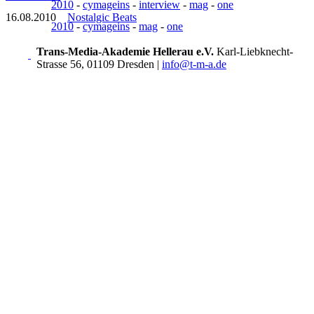
2010
-
cymageins
-
interview
-
mag
-
one
16.08.2010
Nostalgic Beats
2010
-
cymageins
-
mag
-
one
Trans-Media-Akademie Hellerau e.V.
Karl-Liebknecht-
Strasse 56, 01109 Dresden
|
info@t-m-a.de