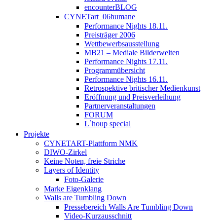
encounterBLOG
CYNETart_06humane
Performance Nights 18.11.
Preisträger 2006
Wettbewerbsausstellung
MB21 – Mediale Bilderwelten
Performance Nights 17.11.
Programmübersicht
Performance Nights 16.11.
Retrospektive britischer Medienkunst
Eröffnung und Preisverleihung
Partnerveranstaltungen
FORUM
L`houp special
Projekte
CYNETART-Plattform NMK
DIWO-Zirkel
Keine Noten, freie Striche
Layers of Identity
Foto-Galerie
Marke Eigenklang
Walls are Tumbling Down
Pressebereich Walls Are Tumbling Down
Video-Kurzausschnitt