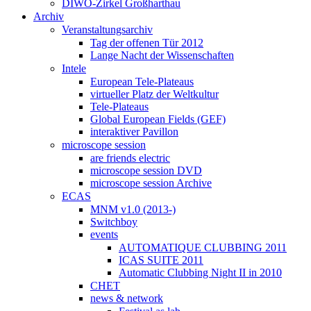
DIWO-Zirkel Großharthau
Archiv
Veranstaltungsarchiv
Tag der offenen Tür 2012
Lange Nacht der Wissenschaften
Intele
European Tele-Plateaus
virtueller Platz der Weltkultur
Tele-Plateaus
Global European Fields (GEF)
interaktiver Pavillon
microscope session
are friends electric
microscope session DVD
microscope session Archive
ECAS
MNM v1.0 (2013-)
Switchboy
events
AUTOMATIQUE CLUBBING 2011
ICAS SUITE 2011
Automatic Clubbing Night II in 2010
CHET
news & network