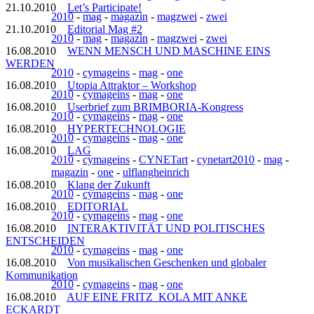
21.10.2010
Let’s Participate!
2010
-
mag
-
magazin
-
magzwei
-
zwei
21.10.2010
Editorial Mag #2
2010
-
mag
-
magazin
-
magzwei
-
zwei
16.08.2010
WENN MENSCH UND MASCHINE EINS
WERDEN
2010
-
cymageins
-
mag
-
one
16.08.2010
Utopia Attraktor – Workshop
2010
-
cymageins
-
mag
-
one
16.08.2010
Userbrief zum BRIMBORIA-Kongress
2010
-
cymageins
-
mag
-
one
16.08.2010
HYPERTECHNOLOGIE
2010
-
cymageins
-
mag
-
one
16.08.2010
LAG
2010
-
cymageins
-
CYNETart
-
cynetart2010
-
mag
-
magazin
-
one
-
ulflangheinrich
16.08.2010
Klang der Zukunft
2010
-
cymageins
-
mag
-
one
16.08.2010
EDITORIAL
2010
-
cymageins
-
mag
-
one
16.08.2010
INTERAKTIVITÄT UND POLITISCHES
ENTSCHEIDEN
2010
-
cymageins
-
mag
-
one
16.08.2010
Von musikalischen Geschenken und globaler
Kommunikation
2010
-
cymageins
-
mag
-
one
16.08.2010
AUF EINE FRITZ_KOLA MIT ANKE
ECKARDT