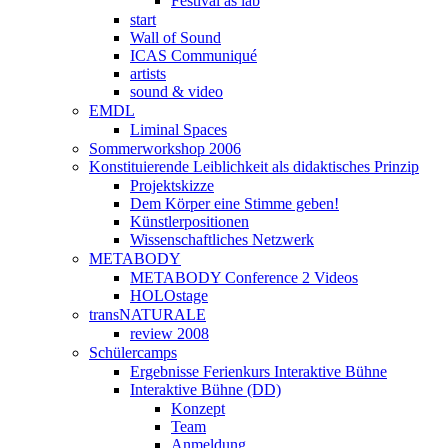
Festival as lab
start
Wall of Sound
ICAS Communiqué
artists
sound & video
EMDL
Liminal Spaces
Sommerworkshop 2006
Konstituierende Leiblichkeit als didaktisches Prinzip
Projektskizze
Dem Körper eine Stimme geben!
Künstlerpositionen
Wissenschaftliches Netzwerk
METABODY
METABODY Conference 2 Videos
HOLOstage
transNATURALE
review 2008
Schülercamps
Ergebnisse Ferienkurs Interaktive Bühne
Interaktive Bühne (DD)
Konzept
Team
Anmeldung