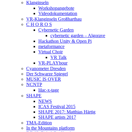
Klanginseln
Workshopangebote
Videodokumentation
VR-Klanginseln Großharthau
C H O R O S
Cybernetic Garden
cybernetic garden – Algorave
Hackathon Unity & Open Pi
metaformance
Virtual Choir
VR Talk
VR-PLAYbour
Cyanometer Dresden
Der Schwarze Spiegel
MUSIC IS OVER
NCNTP
lilac-x-tage
SHAPE
NEWS
ICAS Festival 2015
SHAPE 2017: Matthias Härtig
SHAPE artists 2017
TMA-Edition
In the Mountains platform