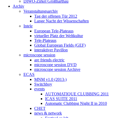
DIWO-Zirkel Großharthau
Archiv
Veranstaltungsarchiv
Tag der offenen Tür 2012
Lange Nacht der Wissenschaften
Intele
European Tele-Plateaus
virtueller Platz der Weltkultur
Tele-Plateaus
Global European Fields (GEF)
interaktiver Pavillon
microscope session
are friends electric
microscope session DVD
microscope session Archive
ECAS
MNM v1.0 (2013-)
Switchboy
events
AUTOMATIQUE CLUBBING 2011
ICAS SUITE 2011
Automatic Clubbing Night II in 2010
CHET
news & network