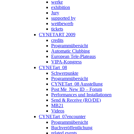
werke
exhibition
Jury
supported by
wettbewerb
tickets
CYNETART 2009
credits
Programmübersicht
Automatic Clubbing
European Tele-Plateaus
VIPA-Kongress
CYNETart_08
Schwerpunkte
Programmübersicht
CYNETart_08 Ausstellung
Post Me_New ID – Forum
Performances und Installationen
Send & Receive (RO/DE)
MB21
Videos
CYNETart_07encounter
Programmübersicht
Buchveröffentlichung
related events