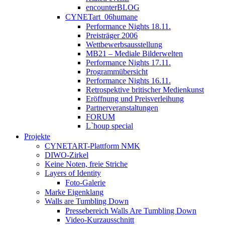
encounterBLOG
CYNETart_06humane
Performance Nights 18.11.
Preisträger 2006
Wettbewerbsausstellung
MB21 – Mediale Bilderwelten
Performance Nights 17.11.
Programmübersicht
Performance Nights 16.11.
Retrospektive britischer Medienkunst
Eröffnung und Preisverleihung
Partnerveranstaltungen
FORUM
L`houp special
Projekte
CYNETART-Plattform NMK
DIWO-Zirkel
Keine Noten, freie Striche
Layers of Identity
Foto-Galerie
Marke Eigenklang
Walls are Tumbling Down
Pressebereich Walls Are Tumbling Down
Video-Kurzausschnitt