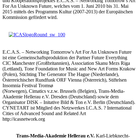
und Kooperationsprojektes E.C.A.S. – Networking Tomorrow's Art
For An Unknown Future, welches vom 1. Juni 2010 bis 31. Mai
2015 mittels des Programms Kultur (2007-2013) der Europäischen
Kommission gefördert wird.
E.C.A.S. – Networking Tomorrow's Art For An Unknown Future
ist eine Gemeinschaftsproduktion der Partner Future Everything
CIC Manchester (Großbritannien), Association Skanu Mezs Riga
(Lettland), Tone Foundation for Music and New Art Forms Krakow
(Polen), Stichting The Generator The Hague (Niederlande),
Österreichischer Rundfunk ORF Vienna (Österreich), Stiftelsen
Insomnia Festival Tromsø
(Norwegen), Cimatics v.z.w. Brussels (Belgien), Trans-Media-
Akademie Hellerau e.V. Dresden (Deutschland) sowie dem
Organisator DISK – Initative Bild & Ton e.V. Berlin (Deutschland).
CYNETART ist Mitglied des Netzwerkes I.C.A.S. ? International
Cities of Advanced Sound and Related Art
http://icasnetwork.org
Trans-Media-Akademie Hellerau e.V.
Karl-Liebknecht-