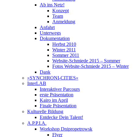
Ab ins Netz!
Konzept
Team
Anmeldung
Anfahrt
Unterwegs
Dokumentation
Herbst 2010
Winter 2011
Sommer 2011
Website-Schmiede 2015 – Sommer
Fotos Website-Schmiede 2015 – Winter
Dank
»SYNCHRONI-CITIES«
InterLAB
Interaktiver Parcours
erste Präsentation
Kairo im April
Finale Präsentation
Kulturelle Bildung
Entdecke Dein Talent!
A.P.P.I.A.
Workshop Dnipropetrowsk
Flyer