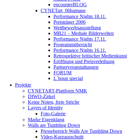
encounterBLOG
CYNETart_06humane
Performance Nights 18.11.
Preisträger 2006
Wettbewerbsausstellung
MB21 – Mediale Bilderwelten
Performance Nights 17.11.
Programmübersicht
Performance Nights 16.11.
Retrospektive britischer Medienkunst
Eröffnung und Preisverleihung
Partnerveranstaltungen
FORUM
L`houp special
Projekte
CYNETART-Plattform NMK
DIWO-Zirkel
Keine Noten, freie Striche
Layers of Identity
Foto-Galerie
Marke Eigenklang
Walls are Tumbling Down
Pressebereich Walls Are Tumbling Down
Video-Kurzausschnitt