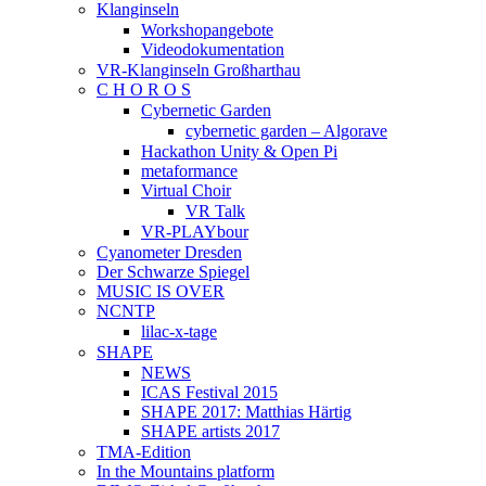
Klanginseln
Workshopangebote
Videodokumentation
VR-Klanginseln Großharthau
C H O R O S
Cybernetic Garden
cybernetic garden – Algorave
Hackathon Unity & Open Pi
metaformance
Virtual Choir
VR Talk
VR-PLAYbour
Cyanometer Dresden
Der Schwarze Spiegel
MUSIC IS OVER
NCNTP
lilac-x-tage
SHAPE
NEWS
ICAS Festival 2015
SHAPE 2017: Matthias Härtig
SHAPE artists 2017
TMA-Edition
In the Mountains platform