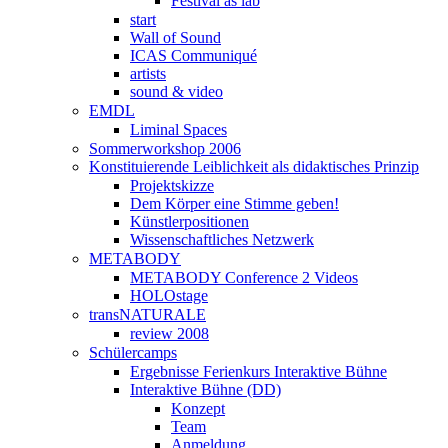
Festival as lab
start
Wall of Sound
ICAS Communiqué
artists
sound & video
EMDL
Liminal Spaces
Sommerworkshop 2006
Konstituierende Leiblichkeit als didaktisches Prinzip
Projektskizze
Dem Körper eine Stimme geben!
Künstlerpositionen
Wissenschaftliches Netzwerk
METABODY
METABODY Conference 2 Videos
HOLOstage
transNATURALE
review 2008
Schülercamps
Ergebnisse Ferienkurs Interaktive Bühne
Interaktive Bühne (DD)
Konzept
Team
Anmeldung