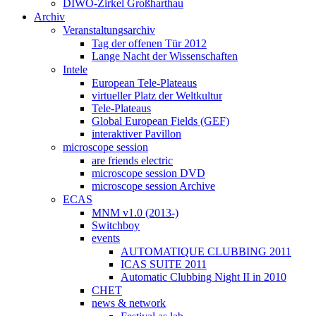
DIWO-Zirkel Großharthau
Archiv
Veranstaltungsarchiv
Tag der offenen Tür 2012
Lange Nacht der Wissenschaften
Intele
European Tele-Plateaus
virtueller Platz der Weltkultur
Tele-Plateaus
Global European Fields (GEF)
interaktiver Pavillon
microscope session
are friends electric
microscope session DVD
microscope session Archive
ECAS
MNM v1.0 (2013-)
Switchboy
events
AUTOMATIQUE CLUBBING 2011
ICAS SUITE 2011
Automatic Clubbing Night II in 2010
CHET
news & network