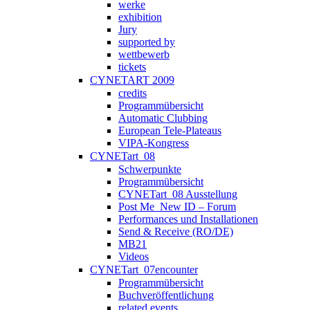
werke
exhibition
Jury
supported by
wettbewerb
tickets
CYNETART 2009
credits
Programmübersicht
Automatic Clubbing
European Tele-Plateaus
VIPA-Kongress
CYNETart_08
Schwerpunkte
Programmübersicht
CYNETart_08 Ausstellung
Post Me_New ID – Forum
Performances und Installationen
Send & Receive (RO/DE)
MB21
Videos
CYNETart_07encounter
Programmübersicht
Buchveröffentlichung
related events