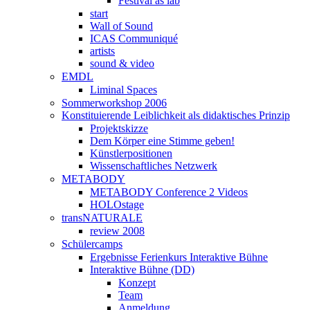
Festival as lab
start
Wall of Sound
ICAS Communiqué
artists
sound & video
EMDL
Liminal Spaces
Sommerworkshop 2006
Konstituierende Leiblichkeit als didaktisches Prinzip
Projektskizze
Dem Körper eine Stimme geben!
Künstlerpositionen
Wissenschaftliches Netzwerk
METABODY
METABODY Conference 2 Videos
HOLOstage
transNATURALE
review 2008
Schülercamps
Ergebnisse Ferienkurs Interaktive Bühne
Interaktive Bühne (DD)
Konzept
Team
Anmeldung