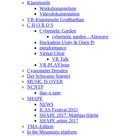
Klanginseln
Workshopangebote
Videodokumentation
VR-Klanginseln Großharthau
C H O R O S
Cybernetic Garden
cybernetic garden – Algorave
Hackathon Unity & Open Pi
metaformance
Virtual Choir
VR Talk
VR-PLAYbour
Cyanometer Dresden
Der Schwarze Spiegel
MUSIC IS OVER
NCNTP
lilac-x-tage
SHAPE
NEWS
ICAS Festival 2015
SHAPE 2017: Matthias Härtig
SHAPE artists 2017
TMA-Edition
In the Mountains platform