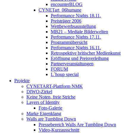
encounterBLOG
CYNETart_06humane
Performance Nights 18.11.
Preisträger 2006
Wettbewerbsausstellung
MB21 – Mediale Bilderwelten
Performance Nights 17.11.
Programmübersicht
Performance Nights 16.11.
Retrospektive britischer Medienkunst
Eröffnung und Preisverleihung
Partnerveranstaltungen
FORUM
L`houp special
Projekte
CYNETART-Plattform NMK
DIWO-Zirkel
Keine Noten, freie Striche
Layers of Identity
Foto-Galerie
Marke Eigenklang
Walls are Tumbling Down
Pressebereich Walls Are Tumbling Down
Video-Kurzausschnitt