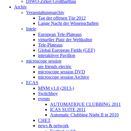
DIWO-Zirkel Großharthau
Archiv
Veranstaltungsarchiv
Tag der offenen Tür 2012
Lange Nacht der Wissenschaften
Intele
European Tele-Plateaus
virtueller Platz der Weltkultur
Tele-Plateaus
Global European Fields (GEF)
interaktiver Pavillon
microscope session
are friends electric
microscope session DVD
microscope session Archive
ECAS
MNM v1.0 (2013-)
Switchboy
events
AUTOMATIQUE CLUBBING 2011
ICAS SUITE 2011
Automatic Clubbing Night II in 2010
CHET
news & network