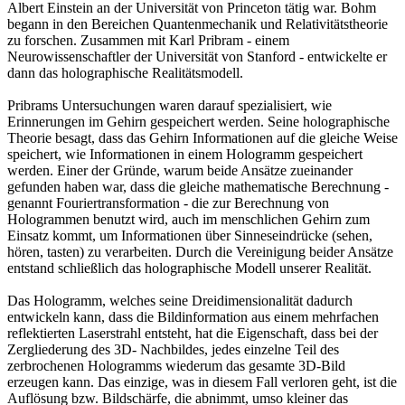
Albert Einstein an der Universität von Princeton tätig war. Bohm
begann in den Bereichen Quantenmechanik und Relativitätstheorie
zu forschen. Zusammen mit Karl Pribram - einem
Neurowissenschaftler der Universität von Stanford - entwickelte er
dann das holographische Realitätsmodell.
Pribrams Untersuchungen waren darauf spezialisiert, wie
Erinnerungen im Gehirn gespeichert werden. Seine holographische
Theorie besagt, dass das Gehirn Informationen auf die gleiche Weise
speichert, wie Informationen in einem Hologramm gespeichert
werden. Einer der Gründe, warum beide Ansätze zueinander
gefunden haben war, dass die gleiche mathematische Berechnung -
genannt Fouriertransformation - die zur Berechnung von
Hologrammen benutzt wird, auch im menschlichen Gehirn zum
Einsatz kommt, um Informationen über Sinneseindrücke (sehen,
hören, tasten) zu verarbeiten. Durch die Vereinigung beider Ansätze
entstand schließlich das holographische Modell unserer Realität.
Das Hologramm, welches seine Dreidimensionalität dadurch
entwickeln kann, dass die Bildinformation aus einem mehrfachen
reflektierten Laserstrahl entsteht, hat die Eigenschaft, dass bei der
Zergliederung des 3D- Nachbildes, jedes einzelne Teil des
zerbrochenen Hologramms wiederum das gesamte 3D-Bild
erzeugen kann. Das einzige, was in diesem Fall verloren geht, ist die
Auflösung bzw. Bildschärfe, die abnimmt, umso kleiner das