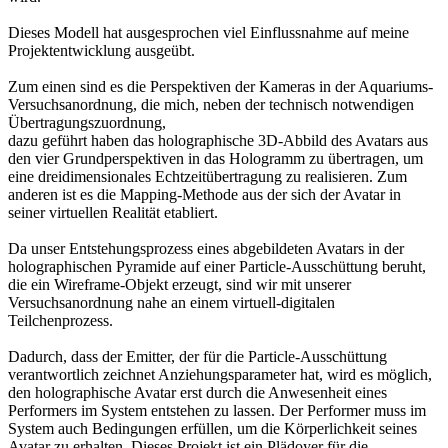
Dieses Modell hat ausgesprochen viel Einflussnahme auf meine
Projektentwicklung ausgeübt.
Zum einen sind es die Perspektiven der Kameras in der Aquariums-
Versuchsanordnung, die mich, neben der technisch notwendigen
Übertragungszuordnung,
dazu geführt haben das holographische 3D-Abbild des Avatars aus
den vier Grundperspektiven in das Hologramm zu übertragen, um
eine dreidimensionales Echtzeitübertragung zu realisieren. Zum
anderen ist es die Mapping-Methode aus der sich der Avatar in
seiner virtuellen Realität etabliert.
Da unser Entstehungsprozess eines abgebildeten Avatars in der
holographischen Pyramide auf einer Particle-Ausschüttung beruht,
die ein Wireframe-Objekt erzeugt, sind wir mit unserer
Versuchsanordnung nahe an einem virtuell-digitalen
Teilchenprozess.
Dadurch, dass der Emitter, der für die Particle-Ausschüttung
verantwortlich zeichnet Anziehungsparameter hat, wird es möglich,
den holographische Avatar erst durch die Anwesenheit eines
Performers im System entstehen zu lassen. Der Performer muss im
System auch Bedingungen erfüllen, um die Körperlichkeit seines
Avatar zu erhalten. Dieses Projekt ist ein Plädoyer für die