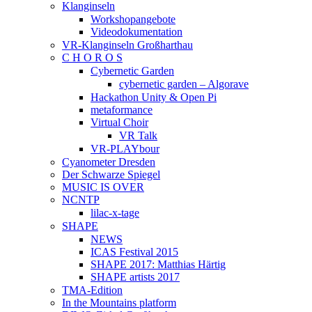
Klanginseln
Workshopangebote
Videodokumentation
VR-Klanginseln Großharthau
C H O R O S
Cybernetic Garden
cybernetic garden – Algorave
Hackathon Unity & Open Pi
metaformance
Virtual Choir
VR Talk
VR-PLAYbour
Cyanometer Dresden
Der Schwarze Spiegel
MUSIC IS OVER
NCNTP
lilac-x-tage
SHAPE
NEWS
ICAS Festival 2015
SHAPE 2017: Matthias Härtig
SHAPE artists 2017
TMA-Edition
In the Mountains platform