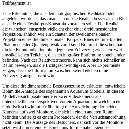
Teilfragment ist.
Eine Erkenntnis, die aus dem holographischen Realitätsmodell
abgeleitet wurde ist, dass man sich unsere Realität besser als ein Bild
anstelle eines Festkörper-Konstrukt vorstellen sollte. Die Realität,
die wir sehen, entspricht vielleicht eher einer dreidimensionalen
Projektion, ähnlich wie ein Schatten der zweidimensionalen
Projektion eines dreidimensionalen Körpers. Eines der unerklärten
Phänomene der Quantenphysik von David Bohm ist die scheinbar
direkte Kommunikation ohne jeglichen Zeitverzug zwischen zwei
physikalischen Teilchen, die sich in großer Entfernung voneinander
befinden. Nach der Relativitätstheorie, kann sich nichts schneller im
Raum bewegen, als die Lichtgeschwindigkeit. Aber Experimente
zeigen, dass die Information zwischen zwei Teilchen ohne
Zeitverzug ausgetauscht wird.
Um diese dreidimensionale Bezugssetzung zu erläutern, entwickelte
Bohm die Analogie des sogenannten Aquarium-Modells. In diesem
Modellversuch positionierte er zwei Videokameras aus
unterschiedlichen Perspektiven vor ein Aquarium, in welchem ein
Goldfisch schwimmt. Er überträgt die Aufzeichnung der beiden
Kameras auf zwei Monitore, die sich in einem anderen Raum
befinden und zeigt es einem Probanden, der die Versuchsanordnung
nicht kennt. Die Aussage des Besuchers, der sich vor die Monitore
setzt, wird immer eine Entsprechung für die naheliegendste