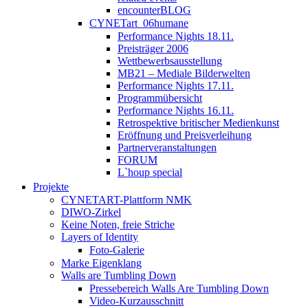
encounterBLOG
CYNETart_06humane
Performance Nights 18.11.
Preisträger 2006
Wettbewerbsausstellung
MB21 – Mediale Bilderwelten
Performance Nights 17.11.
Programmübersicht
Performance Nights 16.11.
Retrospektive britischer Medienkunst
Eröffnung und Preisverleihung
Partnerveranstaltungen
FORUM
L`houp special
Projekte
CYNETART-Plattform NMK
DIWO-Zirkel
Keine Noten, freie Striche
Layers of Identity
Foto-Galerie
Marke Eigenklang
Walls are Tumbling Down
Pressebereich Walls Are Tumbling Down
Video-Kurzausschnitt