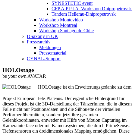
SYNESTETIC event
CFP A.P.P.I.A. Workshop Dnipropetrovsk
Tandem Hellerau-Dnipropetrovsk
Workshop Montevideo
Workshop Montreal
Workshop Santiago de Chile
DSaxony in UK
Pressearchiv
Meldungen
Pressematerial
CYNAL-Support
HOLOstage
be your own AVATAR
HOLOstage ist ein Erweiterungsgedanke zu dem
Projekt European Tele-Plateaus. Der eigentliche Hintergrund für
dieses Projekt ist die 3D-Darstellung der TänzerInnen, die in diesem
Falle nicht nur Positionsdaten und die Silhouette der virtuellen
Performer übermitteln, sondern jetzt ihre gesamten
Gelenkkoordinaten, entweder mit Hilfe von Motion Capturing im
Kamerainterface oder mit Kamerasystemen, die durch PrimeSense-
Tiefensensoren ein dreidimensionales Mapping ermöglichen. Diese