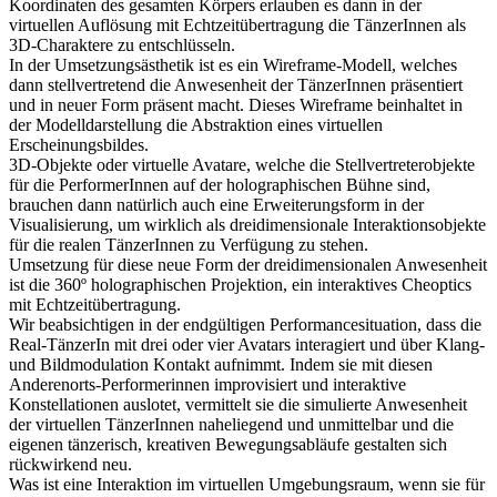
Koordinaten des gesamten Körpers erlauben es dann in der
virtuellen Auflösung mit Echtzeitübertragung die TänzerInnen als
3D-Charaktere zu entschlüsseln.
In der Umsetzungsästhetik ist es ein Wireframe-Modell, welches
dann stellvertretend die Anwesenheit der TänzerInnen präsentiert
und in neuer Form präsent macht. Dieses Wireframe beinhaltet in
der Modelldarstellung die Abstraktion eines virtuellen
Erscheinungsbildes.
3D-Objekte oder virtuelle Avatare, welche die Stellvertreterobjekte
für die PerformerInnen auf der holographischen Bühne sind,
brauchen dann natürlich auch eine Erweiterungsform in der
Visualisierung, um wirklich als dreidimensionale Interaktionsobjekte
für die realen TänzerInnen zu Verfügung zu stehen.
Umsetzung für diese neue Form der dreidimensionalen Anwesenheit
ist die 360º holographischen Projektion, ein interaktives Cheoptics
mit Echtzeitübertragung.
Wir beabsichtigen in der endgültigen Performancesituation, dass die
Real-TänzerIn mit drei oder vier Avatars interagiert und über Klang-
und Bildmodulation Kontakt aufnimmt. Indem sie mit diesen
Anderenorts-Performerinnen improvisiert und interaktive
Konstellationen auslotet, vermittelt sie die simulierte Anwesenheit
der virtuellen TänzerInnen naheliegend und unmittelbar und die
eigenen tänzerisch, kreativen Bewegungsabläufe gestalten sich
rückwirkend neu.
Was ist eine Interaktion im virtuellen Umgebungsraum, wenn sie für