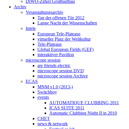
DIWO-Zirkel Großharthau
Archiv
Veranstaltungsarchiv
Tag der offenen Tür 2012
Lange Nacht der Wissenschaften
Intele
European Tele-Plateaus
virtueller Platz der Weltkultur
Tele-Plateaus
Global European Fields (GEF)
interaktiver Pavillon
microscope session
are friends electric
microscope session DVD
microscope session Archive
ECAS
MNM v1.0 (2013-)
Switchboy
events
AUTOMATIQUE CLUBBING 2011
ICAS SUITE 2011
Automatic Clubbing Night II in 2010
CHET
news & network