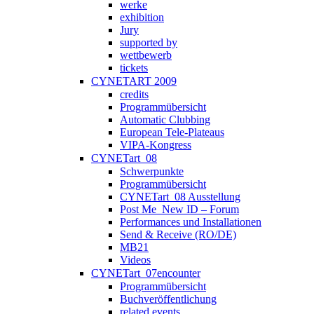
werke
exhibition
Jury
supported by
wettbewerb
tickets
CYNETART 2009
credits
Programmübersicht
Automatic Clubbing
European Tele-Plateaus
VIPA-Kongress
CYNETart_08
Schwerpunkte
Programmübersicht
CYNETart_08 Ausstellung
Post Me_New ID – Forum
Performances und Installationen
Send & Receive (RO/DE)
MB21
Videos
CYNETart_07encounter
Programmübersicht
Buchveröffentlichung
related events