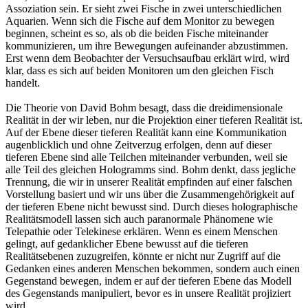
Assoziation sein. Er sieht zwei Fische in zwei unterschiedlichen
Aquarien. Wenn sich die Fische auf dem Monitor zu bewegen
beginnen, scheint es so, als ob die beiden Fische miteinander
kommunizieren, um ihre Bewegungen aufeinander abzustimmen.
Erst wenn dem Beobachter der Versuchsaufbau erklärt wird, wird
klar, dass es sich auf beiden Monitoren um den gleichen Fisch
handelt.
Die Theorie von David Bohm besagt, dass die dreidimensionale
Realität in der wir leben, nur die Projektion einer tieferen Realität ist.
Auf der Ebene dieser tieferen Realität kann eine Kommunikation
augenblicklich und ohne Zeitverzug erfolgen, denn auf dieser
tieferen Ebene sind alle Teilchen miteinander verbunden, weil sie
alle Teil des gleichen Hologramms sind. Bohm denkt, dass jegliche
Trennung, die wir in unserer Realität empfinden auf einer falschen
Vorstellung basiert und wir uns über die Zusammengehörigkeit auf
der tieferen Ebene nicht bewusst sind. Durch dieses holographische
Realitätsmodell lassen sich auch paranormale Phänomene wie
Telepathie oder Telekinese erklären. Wenn es einem Menschen
gelingt, auf gedanklicher Ebene bewusst auf die tieferen
Realitätsebenen zuzugreifen, könnte er nicht nur Zugriff auf die
Gedanken eines anderen Menschen bekommen, sondern auch einen
Gegenstand bewegen, indem er auf der tieferen Ebene das Modell
des Gegenstands manipuliert, bevor es in unsere Realität projiziert
wird.