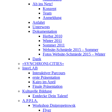
Ab ins Netz!
Konzept
Team
Anmeldung
Anfahrt
Unterwegs
Dokumentation
Herbst 2010
Winter 2011
Sommer 2011
Website-Schmiede 2015 – Sommer
Fotos Website-Schmiede 2015 – Winter
Dank
»SYNCHRONI-CITIES«
InterLAB
Interaktiver Parcours
erste Präsentation
Kairo im April
Finale Präsentation
Kulturelle Bildung
Entdecke Dein Talent!
A.P.P.I.A.
Workshop Dnipropetrowsk
Flyer