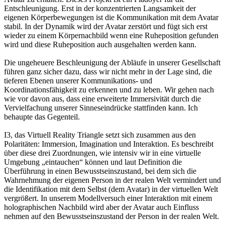
Entschleunigung. Erst in der konzentrierten Langsamkeit der
eigenen Körperbewegungen ist die Kommunikation mit dem Avatar
stabil. In der Dynamik wird der Avatar zerstört und fügt sich erst
wieder zu einem Körpernachbild wenn eine Ruheposition gefunden
wird und diese Ruheposition auch ausgehalten werden kann.
Die ungeheuere Beschleunigung der Abläufe in unserer Gesellschaft
führen ganz sicher dazu, dass wir nicht mehr in der Lage sind, die
tieferen Ebenen unserer Kommunikations- und
Koordinationsfähigkeit zu erkennen und zu leben. Wir gehen nach
wie vor davon aus, dass eine erweiterte Immersivität durch die
Vervielfachung unserer Sinneseindrücke stattfinden kann. Ich
behaupte das Gegenteil.
I3, das Virtuell Reality Triangle setzt sich zusammen aus den
Polaritäten: Immersion, Imagination und Interaktion. Es beschreibt
über diese drei Zuordnungen, wie intensiv wir in eine virtuelle
Umgebung „eintauchen“ können und laut Definition die
Überführung in einen Bewusstseinszustand, bei dem sich die
Wahrnehmung der eigenen Person in der realen Welt vermindert und
die Identifikation mit dem Selbst (dem Avatar) in der virtuellen Welt
vergrößert. In unserem Modellversuch einer Interaktion mit einem
holographischen Nachbild wird aber der Avatar auch Einfluss
nehmen auf den Bewusstseinszustand der Person in der realen Welt.