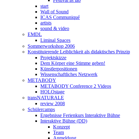
Festival as lab
start
Wall of Sound
ICAS Communiqué
artists
sound & video
EMDL
Liminal Spaces
Sommerworkshop 2006
Konstituierende Leiblichkeit als didaktisches Prinzip
Projektskizze
Dem Körper eine Stimme geben!
Künstlerpositionen
Wissenschaftliches Netzwerk
METABODY
METABODY Conference 2 Videos
HOLOstage
transNATURALE
review 2008
Schülercamps
Ergebnisse Ferienkurs Interaktive Bühne
Interaktive Bühne (DD)
Konzept
Team
Anmeldung