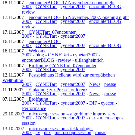
18.11.2007
encounterBLOG 17 November, second night
2007
-
CYNETart
-
cynetart2007
-
encounterBLOG
-
review
17.11.2007
encounterBLOG 16 November, 2007, opening night
2007
-
CYNETart
-
cynetart2007
-
encounterBLOG
-
review
17.11.2007
CYNETart_07encounter
2007
-
CYNETart
-
cynetart2007
16.11.2007
encounterBLOG
2007
-
CYNETart
-
cynetart2007
-
encounterBLOG
16.11.2007
Welcome
2007
-
blog
-
CYNETart
-
cynetart2007
-
encounterBLOG
-
review
-
ulflangheinrich
15.11.2007
Eröffnung CYNETart_07encounter
2007
-
CYNETart
-
cynetart2007
12.11.2007
Festspielhaus Hellerau wird zur europäischen
Weltbühne
2007
-
CYNETart
-
cynetart2007
-
News
-
presse
11.11.2007
Einladung zur Pressekonferenz
2007
-
CYNETart
-
cynetart2007
-
News
-
presse
07.11.2007
Eröffnung
2007
-
CYNETart
-
cynetart2007
-
DIF
-
eyecon
-
Performance
29.10.2007
microscope session – algorhitmic improvisers
2007
-
CYNETart
-
cynetart2007
-
dsx
-
microscope-
session
13.10.2007
microscope session :: tekknologik
2007
-
av
-
dsx
-
microscope-session
-
music