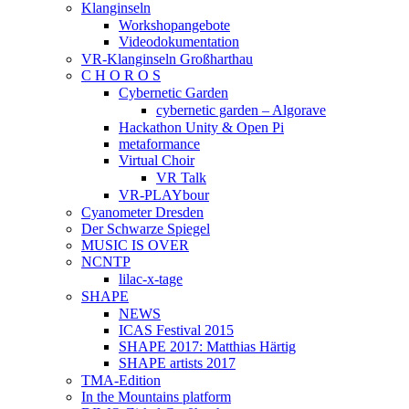
Klanginseln
Workshopangebote
Videodokumentation
VR-Klanginseln Großharthau
C H O R O S
Cybernetic Garden
cybernetic garden – Algorave
Hackathon Unity & Open Pi
metaformance
Virtual Choir
VR Talk
VR-PLAYbour
Cyanometer Dresden
Der Schwarze Spiegel
MUSIC IS OVER
NCNTP
lilac-x-tage
SHAPE
NEWS
ICAS Festival 2015
SHAPE 2017: Matthias Härtig
SHAPE artists 2017
TMA-Edition
In the Mountains platform