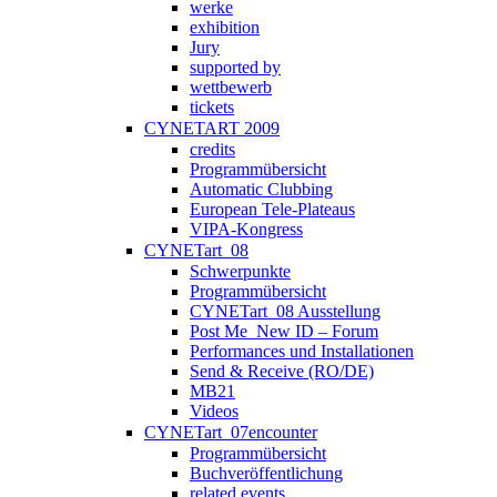
werke
exhibition
Jury
supported by
wettbewerb
tickets
CYNETART 2009
credits
Programmübersicht
Automatic Clubbing
European Tele-Plateaus
VIPA-Kongress
CYNETart_08
Schwerpunkte
Programmübersicht
CYNETart_08 Ausstellung
Post Me_New ID – Forum
Performances und Installationen
Send & Receive (RO/DE)
MB21
Videos
CYNETart_07encounter
Programmübersicht
Buchveröffentlichung
related events