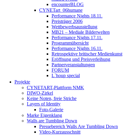
encounterBLOG
CYNETart_06humane
Performance Nights 18.11.
Preisträger 2006
Wettbewerbsausstellung
MB21 – Mediale Bilderwelten
Performance Nights 17.11.
Programmübersicht
Performance Nights 16.11.
Retrospektive britischer Medienkunst
Eröffnung und Preisverleihung
Partnerveranstaltungen
FORUM
L`houp special
Projekte
CYNETART-Plattform NMK
DIWO-Zirkel
Keine Noten, freie Striche
Layers of Identity
Foto-Galerie
Marke Eigenklang
Walls are Tumbling Down
Pressebereich Walls Are Tumbling Down
Video-Kurzausschnitt