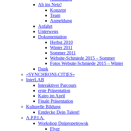
Ab ins Netz!
Konzept
Team
Anmeldung
Anfahrt
Unterwegs
Dokumentation
Herbst 2010
Winter 2011
Sommer 2011
Website-Schmiede 2015 – Sommer
Fotos Website-Schmiede 2015 – Winter
Dank
»SYNCHRONI-CITIES«
InterLAB
Interaktiver Parcours
erste Präsentation
Kairo im April
Finale Präsentation
Kulturelle Bildung
Entdecke Dein Talent!
A.P.P.I.A.
Workshop Dnipropetrowsk
Flyer