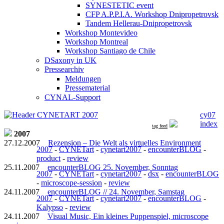
SYNESTETIC event
CFP A.P.P.I.A. Workshop Dnipropetrovsk
Tandem Hellerau-Dnipropetrovsk
Workshop Montevideo
Workshop Montreal
Workshop Santiago de Chile
DSaxony in UK
Pressearchiv
Meldungen
Pressematerial
CYNAL-Support
cy07
index
tag feed
2007
27.12.2007
Rezension – Die Welt als virtuelles Environment
2007
-
CYNETart
-
cynetart2007
-
encounterBLOG
-
product
-
review
25.11.2007
encounterBLOG 25. November, Sonntag
2007
-
CYNETart
-
cynetart2007
-
dsx
-
encounterBLOG
-
microscope-session
-
review
24.11.2007
encounterBLOG // 24. November, Samstag
2007
-
CYNETart
-
cynetart2007
-
encounterBLOG
-
Kalypso
-
review
24.11.2007
Visual Music, Ein kleines Puppenspiel, microscope