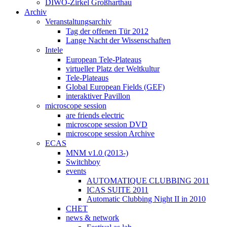
DIWO-Zirkel Großharthau
Archiv
Veranstaltungsarchiv
Tag der offenen Tür 2012
Lange Nacht der Wissenschaften
Intele
European Tele-Plateaus
virtueller Platz der Weltkultur
Tele-Plateaus
Global European Fields (GEF)
interaktiver Pavillon
microscope session
are friends electric
microscope session DVD
microscope session Archive
ECAS
MNM v1.0 (2013-)
Switchboy
events
AUTOMATIQUE CLUBBING 2011
ICAS SUITE 2011
Automatic Clubbing Night II in 2010
CHET
news & network