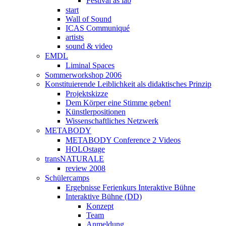
Festival as lab
start
Wall of Sound
ICAS Communiqué
artists
sound & video
EMDL
Liminal Spaces
Sommerworkshop 2006
Konstituierende Leiblichkeit als didaktisches Prinzip
Projektskizze
Dem Körper eine Stimme geben!
Künstlerpositionen
Wissenschaftliches Netzwerk
METABODY
METABODY Conference 2 Videos
HOLOstage
transNATURALE
review 2008
Schülercamps
Ergebnisse Ferienkurs Interaktive Bühne
Interaktive Bühne (DD)
Konzept
Team
Anmeldung