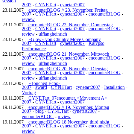
session
2007
-
CYNETart
-
cynetart2007
23.11.2007
encounterBLOG // 23. November, Freitag
2007
-
CYNETart
-
cynetart2007
-
encounterBLOG
-
review
23.11.2007
encounterBLOG 22. November, Donnerstag
2007
-
CYNETart
-
cynetart2007
-
encounterBLOG
-
review
-
ulflangheinrich
23.11.2007
»Glow« von Chunky Move Company
2007
-
CYNETart
-
cynetart2007
-
Kalypso
-
Performance
22.11.2007
encounterBLOG 21. November, Mittwoch
2007
-
CYNETart
-
cynetart2007
-
encounterBLOG
-
review
-
ulflangheinrich
22.11.2007
encounterBLOG 20. November, Dienstag
2007
-
CYNETart
-
cynetart2007
-
encounterBLOG
-
review
-
ulflangheinrich
22.11.2007
»Touched Echo«
2007
-
award
-
CYNETart
-
cynetart2007
-
Installation
-
Vortrag
19.11.2007
CYNETart_07encounter, »Movement A«
2007
-
CYNETart
-
cynetart2007
19.11.2007
encounterBLOG // 19. November, Montag
2007
-
blog
-
CYNETart
-
cynetart2007
-
encounterBLOG
-
review
19.11.2007
encounterBLOG 18 November, third night
2007
-
CYNETart
-
cynetart2007
-
encounterBLOG
-
review