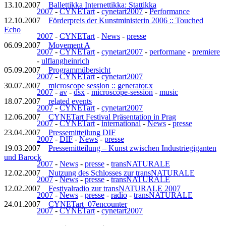
13.10.2007
Ballettikka Internettikka: Stattikka
2007
-
CYNETart
-
cynetart2007
-
Performance
12.10.2007
Förderpreis der Kunstministerin 2006 :: Touched
Echo
2007
-
CYNETart
-
News
-
presse
06.09.2007
Movement A
2007
-
CYNETart
-
cynetart2007
-
performane
-
premiere
-
ulflangheinrich
05.09.2007
Programmübersicht
2007
-
CYNETart
-
cynetart2007
30.07.2007
microscope session :: generator.x
2007
-
av
-
dsx
-
microscope-session
-
music
18.07.2007
related events
2007
-
CYNETart
-
cynetart2007
12.06.2007
CYNETart Festival Präsentation in Prag
2007
-
CYNETart
-
international
-
News
-
presse
23.04.2007
Pressemitteilung DIF
2007
-
DIF
-
News
-
presse
19.03.2007
Pressemitteilung – Kunst zwischen Industriegiganten
und Barock
2007
-
News
-
presse
-
transNATURALE
12.02.2007
Nutzung des Schlosses zur transNATURALE
2007
-
News
-
presse
-
transNATURALE
12.02.2007
Festivalradio zur transNATURALE 2007
2007
-
News
-
presse
-
radio
-
transNATURALE
24.01.2007
CYNETart_07encounter
2007
-
CYNETart
-
cynetart2007