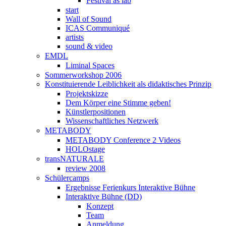
Festival as lab
start
Wall of Sound
ICAS Communiqué
artists
sound & video
EMDL
Liminal Spaces
Sommerworkshop 2006
Konstituierende Leiblichkeit als didaktisches Prinzip
Projektskizze
Dem Körper eine Stimme geben!
Künstlerpositionen
Wissenschaftliches Netzwerk
METABODY
METABODY Conference 2 Videos
HOLOstage
transNATURALE
review 2008
Schülercamps
Ergebnisse Ferienkurs Interaktive Bühne
Interaktive Bühne (DD)
Konzept
Team
Anmeldung