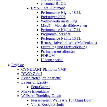
encounterBLOG
CYNETart_06humane
Performance Nights 18.11.
Preisträger 2006
Wettbewerbsausstellung
MB21 – Mediale Bilderwelten
Performance Nights 17.11.
Programmübersicht
Performance Nights 16.11.
Retrospektive britischer Medienkunst
Eröffnung und Preisverleihung
Partnerveranstaltungen
FORUM
L`houp special
Projekte
CYNETART-Plattform NMK
DIWO-Zirkel
Keine Noten, freie Striche
Layers of Identity
Foto-Galerie
Marke Eigenklang
Walls are Tumbling Down
Pressebereich Walls Are Tumbling Down
Video-Kurzausschnitt