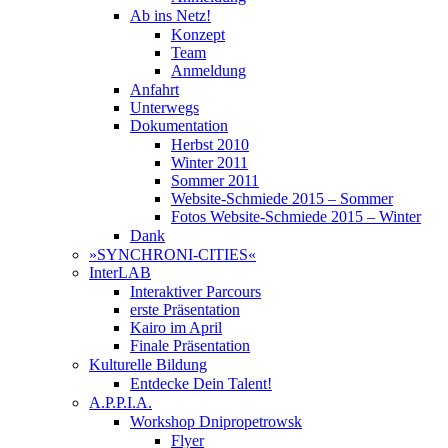
Ab ins Netz!
Konzept
Team
Anmeldung
Anfahrt
Unterwegs
Dokumentation
Herbst 2010
Winter 2011
Sommer 2011
Website-Schmiede 2015 – Sommer
Fotos Website-Schmiede 2015 – Winter
Dank
»SYNCHRONI-CITIES«
InterLAB
Interaktiver Parcours
erste Präsentation
Kairo im April
Finale Präsentation
Kulturelle Bildung
Entdecke Dein Talent!
A.P.P.I.A.
Workshop Dnipropetrowsk
Flyer