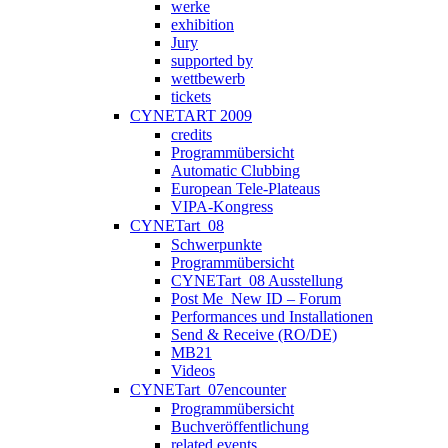
werke
exhibition
Jury
supported by
wettbewerb
tickets
CYNETART 2009
credits
Programmübersicht
Automatic Clubbing
European Tele-Plateaus
VIPA-Kongress
CYNETart_08
Schwerpunkte
Programmübersicht
CYNETart_08 Ausstellung
Post Me_New ID – Forum
Performances und Installationen
Send & Receive (RO/DE)
MB21
Videos
CYNETart_07encounter
Programmübersicht
Buchveröffentlichung
related events