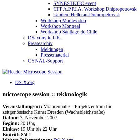
SYNESTETIC event
CFP A.P.P.I.A. Workshop Dnipropetrovsk
Tandem Hellerau-Dnipropetrovsk
Workshop Montevideo
Workshop Montreal
Workshop Santiago de Chile
DSaxony in UK
Pressearchiv
Meldungen
Pressematerial
CYNAL-Support
DS-X.org
microscope session :: tekknologik
Veranstaltungsort:
Motorenhalle – Projektzentrum für
zeitgenössische Kunst Dresden (Wachsbleichstraße)
Datum:
3. November 2007
Beginn:
20 Uhr,
Einlass:
19 Uhr bis 22 Uhr
Eintritt:
8/4 €