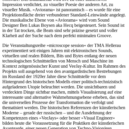
Impression verdichtet, zu visueller Poesie der anderen Art, zu
visueller Musik. »Aviorama« ist panoramisch – es wurde für eine
Projektionsfläche dreier verbundener Standard-Leinwände angelegt.
Die musikalische Ebene von »Aviorama« wird vom Sound
Designer Ben Lukas Boysen aka Hecq beigesteuert. Sein Sound ist
in der Tat trocken, die Beats sind sehr präzise gesetzt und voller
Klarheit auf der Suche nach dem perfekt minimalen Groove.
Die Veranstaltungsreihe »microscope session« der TMA Hellerau
experimentiert seit einigen Jahren mit elektronischen Sounds,
virtuellen und realen Bildern, Bits und Bytes entlang der neuen
technologischen Schnittstellen von Mensch und Maschine im
Kontext zeitgenössischer Kunst und VeeJay-Kultur. Im Rahmen des
Projekts soll ausgehend von den avantgardistischen Bestrebungen
im Russland der 1920er Jahre diese Schnittstelle vor dem
Hintergrund des historischen Modells einer politisch-technizistisch
aufgeladenen Utopie beleuchtet werden. Die unsichtbaren und
verdeckten Dinge sichtbar machen, mittels Visualisierung auf eine
interessante und alternative Wahrnehmungsebene erheben, das sind
die universellen Prozesse der Transformation die verfolgt und
thematisiert werden. Die historischen Referenzen der künstlerischen
Moderne – gerade der russischen – und die Ausdehnung der
Kompetenzen eines »VeeJays« oder besser »Visual Engineer«
bilden heute die Voraussetzung für die Praktiken der künstlerischen
Avantgarde, einer neuen Generation von Techno-Visionären.