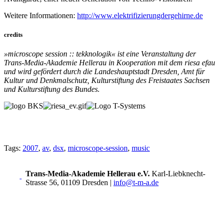
Weitere Informationen:
http://www.elektrifizierungdergehirne.de
credits
»microscope session :: tekknologik« ist eine Veranstaltung der
Trans-Media-Akademie Hellerau in Kooperation mit dem riesa efau
und wird gefördert durch die Landeshauptstadt Dresden, Amt für
Kultur und Denkmalschutz, Kulturstiftung des Freistaates Sachsen
und Kulturstiftung des Bundes.
Tags:
2007
,
av
,
dsx
,
microscope-session
,
music
Trans-Media-Akademie Hellerau e.V.
Karl-Liebknecht-
Strasse 56, 01109 Dresden
|
info@t-m-a.de