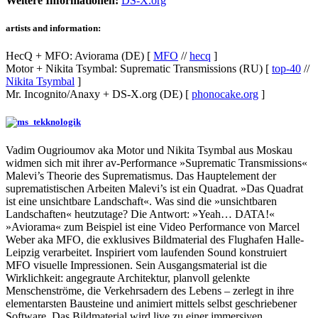
Weitere Informationen:
DS-X.org
artists and information:
HecQ + MFO: Aviorama (DE) [
MFO
//
hecq
]
Motor + Nikita Tsymbal: Suprematic Transmissions (RU) [
top-40
//
Nikita Tsymbal
]
Mr. Incognito/Anaxy + DS-X.org (DE) [
phonocake.org
]
Vadim Ougrioumov aka Motor und Nikita Tsymbal aus Moskau
widmen sich mit ihrer av-Performance »Suprematic Transmissions«
Malevi’s Theorie des Suprematismus. Das Hauptelement der
suprematistischen Arbeiten Malevi’s ist ein Quadrat. »Das Quadrat
ist eine unsichtbare Landschaft«. Was sind die »unsichtbaren
Landschaften« heutzutage? Die Antwort: »Yeah… DATA!«
»Aviorama« zum Beispiel ist eine Video Performance von Marcel
Weber aka MFO, die exklusives Bildmaterial des Flughafen Halle-
Leipzig verarbeitet. Inspiriert vom laufenden Sound konstruiert
MFO visuelle Impressionen. Sein Ausgangsmaterial ist die
Wirklichkeit: angegraute Architektur, planvoll gelenkte
Menschenströme, die Verkehrsadern des Lebens – zerlegt in ihre
elementarsten Bausteine und animiert mittels selbst geschriebener
Software. Das Bildmaterial wird live zu einer immersiven