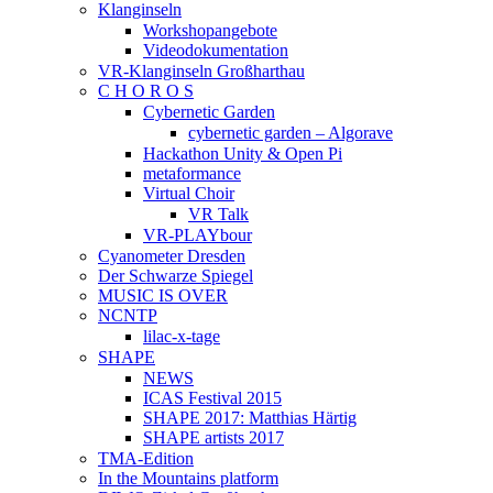
Klanginseln
Workshopangebote
Videodokumentation
VR-Klanginseln Großharthau
C H O R O S
Cybernetic Garden
cybernetic garden – Algorave
Hackathon Unity & Open Pi
metaformance
Virtual Choir
VR Talk
VR-PLAYbour
Cyanometer Dresden
Der Schwarze Spiegel
MUSIC IS OVER
NCNTP
lilac-x-tage
SHAPE
NEWS
ICAS Festival 2015
SHAPE 2017: Matthias Härtig
SHAPE artists 2017
TMA-Edition
In the Mountains platform