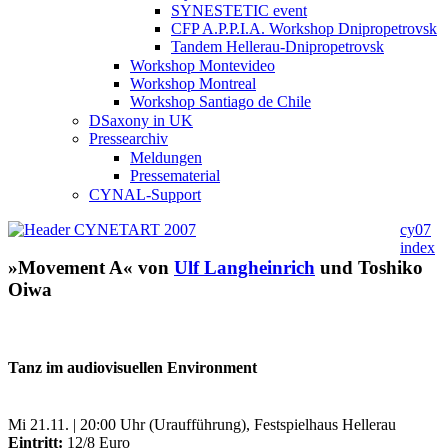
SYNESTETIC event
CFP A.P.P.I.A. Workshop Dnipropetrovsk
Tandem Hellerau-Dnipropetrovsk
Workshop Montevideo
Workshop Montreal
Workshop Santiago de Chile
DSaxony in UK
Pressearchiv
Meldungen
Pressematerial
CYNAL-Support
cy07
index
»Movement A« von
Ulf Langheinrich
und Toshiko
Oiwa
Tanz im audiovisuellen Environment
Mi 21.11. | 20:00 Uhr (Uraufführung), Festspielhaus Hellerau
Eintritt:
12/8 Euro