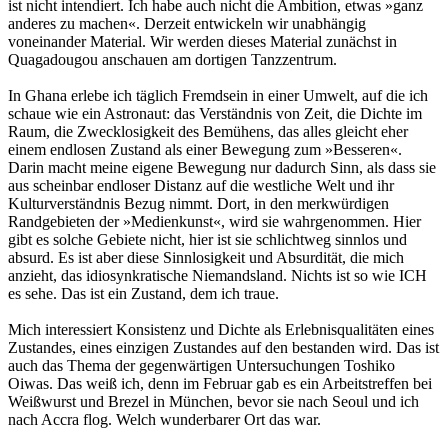
ist nicht intendiert. Ich habe auch nicht die Ambition, etwas »ganz
anderes zu machen«. Derzeit entwickeln wir unabhängig
voneinander Material. Wir werden dieses Material zunächst in
Quagadougou anschauen am dortigen Tanzzentrum.
In Ghana erlebe ich täglich Fremdsein in einer Umwelt, auf die ich
schaue wie ein Astronaut: das Verständnis von Zeit, die Dichte im
Raum, die Zwecklosigkeit des Bemühens, das alles gleicht eher
einem endlosen Zustand als einer Bewegung zum »Besseren«.
Darin macht meine eigene Bewegung nur dadurch Sinn, als dass sie
aus scheinbar endloser Distanz auf die westliche Welt und ihr
Kulturverständnis Bezug nimmt. Dort, in den merkwürdigen
Randgebieten der »Medienkunst«, wird sie wahrgenommen. Hier
gibt es solche Gebiete nicht, hier ist sie schlichtweg sinnlos und
absurd. Es ist aber diese Sinnlosigkeit und Absurdität, die mich
anzieht, das idiosynkratische Niemandsland. Nichts ist so wie ICH
es sehe. Das ist ein Zustand, dem ich traue.
Mich interessiert Konsistenz und Dichte als Erlebnisqualitäten eines
Zustandes, eines einzigen Zustandes auf den bestanden wird. Das ist
auch das Thema der gegenwärtigen Untersuchungen Toshiko
Oiwas. Das weiß ich, denn im Februar gab es ein Arbeitstreffen bei
Weißwurst und Brezel in München, bevor sie nach Seoul und ich
nach Accra flog. Welch wunderbarer Ort das war.