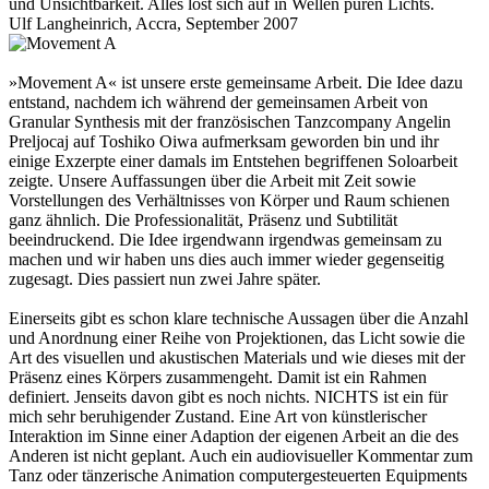
und Unsichtbarkeit. Alles löst sich auf in Wellen puren Lichts.
Ulf Langheinrich, Accra, September 2007
»Movement A« ist unsere erste gemeinsame Arbeit. Die Idee dazu
entstand, nachdem ich während der gemeinsamen Arbeit von
Granular Synthesis mit der französischen Tanzcompany Angelin
Preljocaj auf Toshiko Oiwa aufmerksam geworden bin und ihr
einige Exzerpte einer damals im Entstehen begriffenen Soloarbeit
zeigte. Unsere Auffassungen über die Arbeit mit Zeit sowie
Vorstellungen des Verhältnisses von Körper und Raum schienen
ganz ähnlich. Die Professionalität, Präsenz und Subtilität
beeindruckend. Die Idee irgendwann irgendwas gemeinsam zu
machen und wir haben uns dies auch immer wieder gegenseitig
zugesagt. Dies passiert nun zwei Jahre später.
Einerseits gibt es schon klare technische Aussagen über die Anzahl
und Anordnung einer Reihe von Projektionen, das Licht sowie die
Art des visuellen und akustischen Materials und wie dieses mit der
Präsenz eines Körpers zusammengeht. Damit ist ein Rahmen
definiert. Jenseits davon gibt es noch nichts. NICHTS ist ein für
mich sehr beruhigender Zustand. Eine Art von künstlerischer
Interaktion im Sinne einer Adaption der eigenen Arbeit an die des
Anderen ist nicht geplant. Auch ein audiovisueller Kommentar zum
Tanz oder tänzerische Animation computergesteuerten Equipments