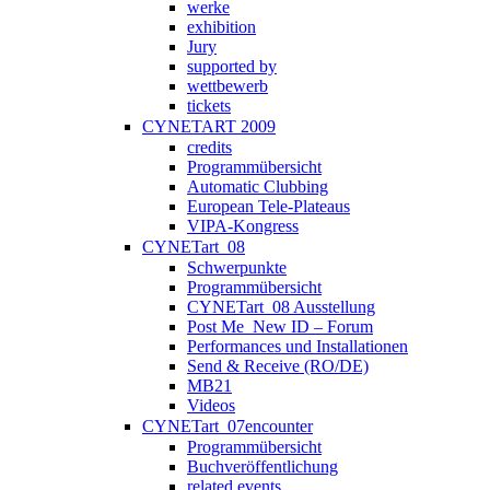
werke
exhibition
Jury
supported by
wettbewerb
tickets
CYNETART 2009
credits
Programmübersicht
Automatic Clubbing
European Tele-Plateaus
VIPA-Kongress
CYNETart_08
Schwerpunkte
Programmübersicht
CYNETart_08 Ausstellung
Post Me_New ID – Forum
Performances und Installationen
Send & Receive (RO/DE)
MB21
Videos
CYNETart_07encounter
Programmübersicht
Buchveröffentlichung
related events