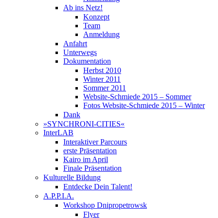
Ab ins Netz!
Konzept
Team
Anmeldung
Anfahrt
Unterwegs
Dokumentation
Herbst 2010
Winter 2011
Sommer 2011
Website-Schmiede 2015 – Sommer
Fotos Website-Schmiede 2015 – Winter
Dank
»SYNCHRONI-CITIES«
InterLAB
Interaktiver Parcours
erste Präsentation
Kairo im April
Finale Präsentation
Kulturelle Bildung
Entdecke Dein Talent!
A.P.P.I.A.
Workshop Dnipropetrowsk
Flyer