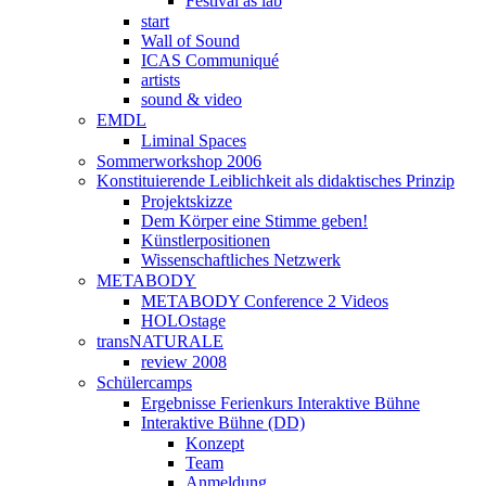
Festival as lab
start
Wall of Sound
ICAS Communiqué
artists
sound & video
EMDL
Liminal Spaces
Sommerworkshop 2006
Konstituierende Leiblichkeit als didaktisches Prinzip
Projektskizze
Dem Körper eine Stimme geben!
Künstlerpositionen
Wissenschaftliches Netzwerk
METABODY
METABODY Conference 2 Videos
HOLOstage
transNATURALE
review 2008
Schülercamps
Ergebnisse Ferienkurs Interaktive Bühne
Interaktive Bühne (DD)
Konzept
Team
Anmeldung