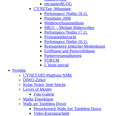
encounterBLOG
CYNETart_06humane
Performance Nights 18.11.
Preisträger 2006
Wettbewerbsausstellung
MB21 – Mediale Bilderwelten
Performance Nights 17.11.
Programmübersicht
Performance Nights 16.11.
Retrospektive britischer Medienkunst
Eröffnung und Preisverleihung
Partnerveranstaltungen
FORUM
L`houp special
Projekte
CYNETART-Plattform NMK
DIWO-Zirkel
Keine Noten, freie Striche
Layers of Identity
Foto-Galerie
Marke Eigenklang
Walls are Tumbling Down
Pressebereich Walls Are Tumbling Down
Video-Kurzausschnitt