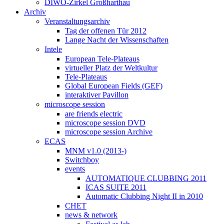
DIWO-Zirkel Großharthau
Archiv
Veranstaltungsarchiv
Tag der offenen Tür 2012
Lange Nacht der Wissenschaften
Intele
European Tele-Plateaus
virtueller Platz der Weltkultur
Tele-Plateaus
Global European Fields (GEF)
interaktiver Pavillon
microscope session
are friends electric
microscope session DVD
microscope session Archive
ECAS
MNM v1.0 (2013-)
Switchboy
events
AUTOMATIQUE CLUBBING 2011
ICAS SUITE 2011
Automatic Clubbing Night II in 2010
CHET
news & network