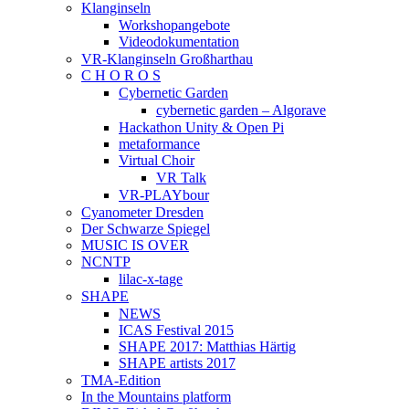
Klanginseln
Workshopangebote
Videodokumentation
VR-Klanginseln Großharthau
C H O R O S
Cybernetic Garden
cybernetic garden – Algorave
Hackathon Unity & Open Pi
metaformance
Virtual Choir
VR Talk
VR-PLAYbour
Cyanometer Dresden
Der Schwarze Spiegel
MUSIC IS OVER
NCNTP
lilac-x-tage
SHAPE
NEWS
ICAS Festival 2015
SHAPE 2017: Matthias Härtig
SHAPE artists 2017
TMA-Edition
In the Mountains platform