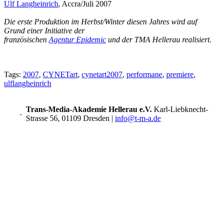
Ulf Langheinrich
, Accra/Juli 2007
Die erste Produktion im Herbst/Winter diesen Jahres wird auf
Grund einer Initiative der
französischen
Agentur Epidemic
und der TMA Hellerau realisiert.
Tags:
2007
,
CYNETart
,
cynetart2007
,
performane
,
premiere
,
ulflangheinrich
Trans-Media-Akademie Hellerau e.V.
Karl-Liebknecht-
Strasse 56, 01109 Dresden
|
info@t-m-a.de