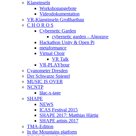
Klanginseln
Workshopangebote
Videodokumentation
VR-Klanginseln Großharthau
C H O R O S
Cybernetic Garden
cybernetic garden – Algorave
Hackathon Unity & Open Pi
metaformance
Virtual Choir
VR Talk
VR-PLAYbour
Cyanometer Dresden
Der Schwarze Spiegel
MUSIC IS OVER
NCNTP
lilac-x-tage
SHAPE
NEWS
ICAS Festival 2015
SHAPE 2017: Matthias Härtig
SHAPE artists 2017
TMA-Edition
In the Mountains platform