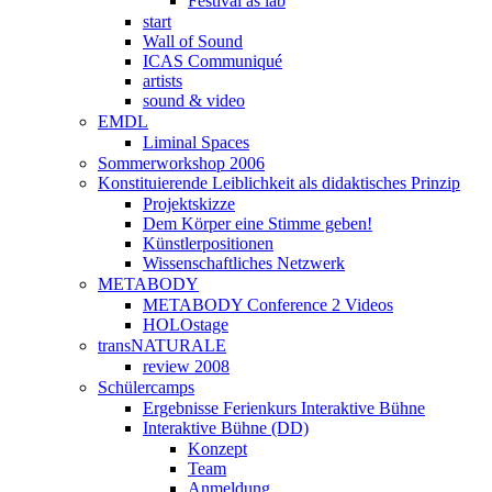
Festival as lab
start
Wall of Sound
ICAS Communiqué
artists
sound & video
EMDL
Liminal Spaces
Sommerworkshop 2006
Konstituierende Leiblichkeit als didaktisches Prinzip
Projektskizze
Dem Körper eine Stimme geben!
Künstlerpositionen
Wissenschaftliches Netzwerk
METABODY
METABODY Conference 2 Videos
HOLOstage
transNATURALE
review 2008
Schülercamps
Ergebnisse Ferienkurs Interaktive Bühne
Interaktive Bühne (DD)
Konzept
Team
Anmeldung