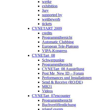
werke
exhibition
Jury
supported by
wettbewerb
tickets
CYNETART 2009
credits
Programmübersicht
Automatic Clubbing
European Tele-Plateaus
VIPA-Kongress
CYNETart_08
Schwerpunkte
Programmübersicht
CYNETart_08 Ausstellung
Post Me_New ID – Forum
Performances und Installationen
Send & Receive (RO/DE)
MB21
Videos
CYNETart_07encounter
Programmübersicht
Buchveröffentlichung
related events