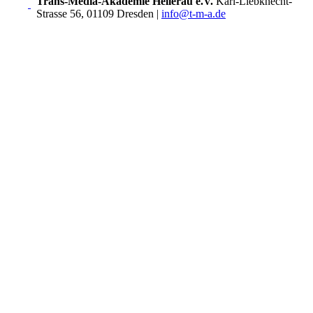
Trans-Media-Akademie Hellerau e.V.
Karl-Liebknecht-
Strasse 56, 01109 Dresden
|
info@t-m-a.de