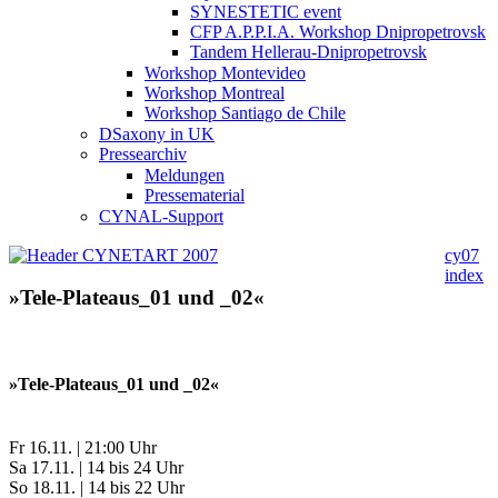
SYNESTETIC event
CFP A.P.P.I.A. Workshop Dnipropetrovsk
Tandem Hellerau-Dnipropetrovsk
Workshop Montevideo
Workshop Montreal
Workshop Santiago de Chile
DSaxony in UK
Pressearchiv
Meldungen
Pressematerial
CYNAL-Support
cy07
index
»Tele-Plateaus_01 und _02«
»Tele-Plateaus_01 und _02«
Fr 16.11. | 21:00 Uhr
Sa 17.11. | 14 bis 24 Uhr
So 18.11. | 14 bis 22 Uhr