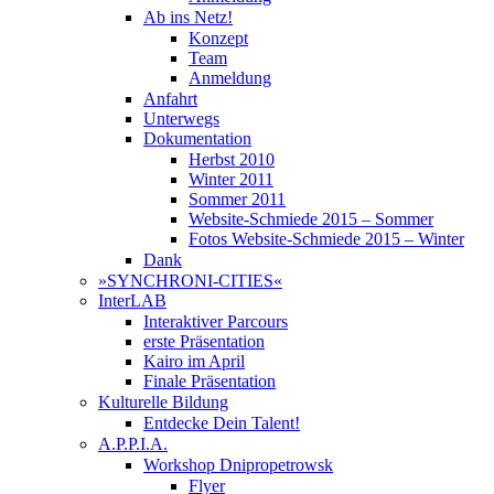
Ab ins Netz!
Konzept
Team
Anmeldung
Anfahrt
Unterwegs
Dokumentation
Herbst 2010
Winter 2011
Sommer 2011
Website-Schmiede 2015 – Sommer
Fotos Website-Schmiede 2015 – Winter
Dank
»SYNCHRONI-CITIES«
InterLAB
Interaktiver Parcours
erste Präsentation
Kairo im April
Finale Präsentation
Kulturelle Bildung
Entdecke Dein Talent!
A.P.P.I.A.
Workshop Dnipropetrowsk
Flyer