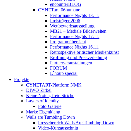
encounterBLOG
CYNETart_06humane
Performance Nights 18.11.
Preisträger 2006
Wettbewerbsausstellung
MB21 – Mediale Bilderwelten
Performance Nights 17.11.
Programmübersicht
Performance Nights 16.11.
Retrospektive britischer Medienkunst
Eröffnung und Preisverleihung
Partnerveranstaltungen
FORUM
L`houp special
Projekte
CYNETART-Plattform NMK
DIWO-Zirkel
Keine Noten, freie Striche
Layers of Identity
Foto-Galerie
Marke Eigenklang
Walls are Tumbling Down
Pressebereich Walls Are Tumbling Down
Video-Kurzausschnitt