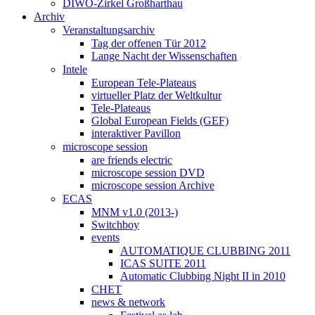
DIWO-Zirkel Großharthau
Archiv
Veranstaltungsarchiv
Tag der offenen Tür 2012
Lange Nacht der Wissenschaften
Intele
European Tele-Plateaus
virtueller Platz der Weltkultur
Tele-Plateaus
Global European Fields (GEF)
interaktiver Pavillon
microscope session
are friends electric
microscope session DVD
microscope session Archive
ECAS
MNM v1.0 (2013-)
Switchboy
events
AUTOMATIQUE CLUBBING 2011
ICAS SUITE 2011
Automatic Clubbing Night II in 2010
CHET
news & network