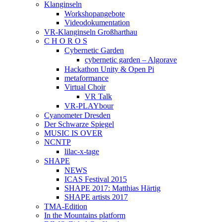
Klanginseln
Workshopangebote
Videodokumentation
VR-Klanginseln Großharthau
C H O R O S
Cybernetic Garden
cybernetic garden – Algorave
Hackathon Unity & Open Pi
metaformance
Virtual Choir
VR Talk
VR-PLAYbour
Cyanometer Dresden
Der Schwarze Spiegel
MUSIC IS OVER
NCNTP
lilac-x-tage
SHAPE
NEWS
ICAS Festival 2015
SHAPE 2017: Matthias Härtig
SHAPE artists 2017
TMA-Edition
In the Mountains platform