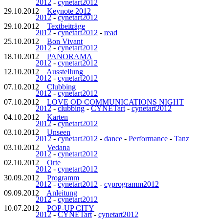
2012
-
cynetart2012
29.10.2012
Keynote 2012
2012
-
cynetart2012
29.10.2012
Textbeiträge
2012
-
cynetart2012
-
read
25.10.2012
Bon Vivant
2012
-
cynetart2012
18.10.2012
PANORAMA
2012
-
cynetart2012
12.10.2012
Ausstellung
2012
-
cynetart2012
07.10.2012
Clubbing
2012
-
cynetart2012
07.10.2012
LOVE OD COMMUNICATIONS NIGHT
2012
-
clubbing
-
CYNETart
-
cynetart2012
04.10.2012
Karten
2012
-
cynetart2012
03.10.2012
Unseen
2012
-
cynetart2012
-
dance
-
Performance
-
Tanz
03.10.2012
Vedana
2012
-
cynetart2012
02.10.2012
Orte
2012
-
cynetart2012
30.09.2012
Programm
2012
-
cynetart2012
-
cyprogramm2012
09.09.2012
Anleitung
2012
-
cynetart2012
10.07.2012
POP-UP CITY
2012
-
CYNETart
-
cynetart2012