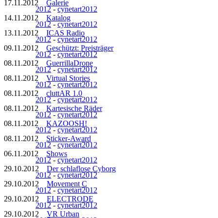
17.11.2012
Galerie
2012
-
cynetart2012
14.11.2012
Katalog
2012
-
cynetart2012
13.11.2012
ICAS Radio
2012
-
cynetart2012
09.11.2012
Geschützt: Preisträger
2012
-
cynetart2012
08.11.2012
GuerrillaDrone
2012
-
cynetart2012
08.11.2012
Virtual Stories
2012
-
cynetart2012
08.11.2012
cluttAR 1.0
2012
-
cynetart2012
08.11.2012
Kartesische Räder
2012
-
cynetart2012
08.11.2012
KAZOOSH!
2012
-
cynetart2012
08.11.2012
Sticker-Award
2012
-
cynetart2012
06.11.2012
Shows
2012
-
cynetart2012
29.10.2012
Der schlaflose Cyborg
2012
-
cynetart2012
29.10.2012
Movement C
2012
-
cynetart2012
29.10.2012
ELECTRODE
2012
-
cynetart2012
29.10.2012
VR Urban