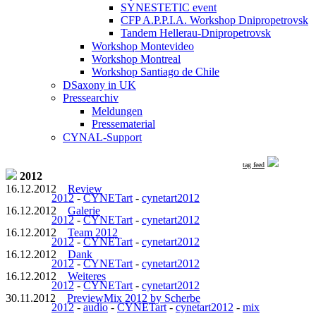
SYNESTETIC event
CFP A.P.P.I.A. Workshop Dnipropetrovsk
Tandem Hellerau-Dnipropetrovsk
Workshop Montevideo
Workshop Montreal
Workshop Santiago de Chile
DSaxony in UK
Pressearchiv
Meldungen
Pressematerial
CYNAL-Support
tag feed
2012
16.12.2012
Review
2012
-
CYNETart
-
cynetart2012
16.12.2012
Galerie
2012
-
CYNETart
-
cynetart2012
16.12.2012
Team 2012
2012
-
CYNETart
-
cynetart2012
16.12.2012
Dank
2012
-
CYNETart
-
cynetart2012
16.12.2012
Weiteres
2012
-
CYNETart
-
cynetart2012
30.11.2012
PreviewMix 2012 by Scherbe
2012
-
audio
-
CYNETart
-
cynetart2012
-
mix