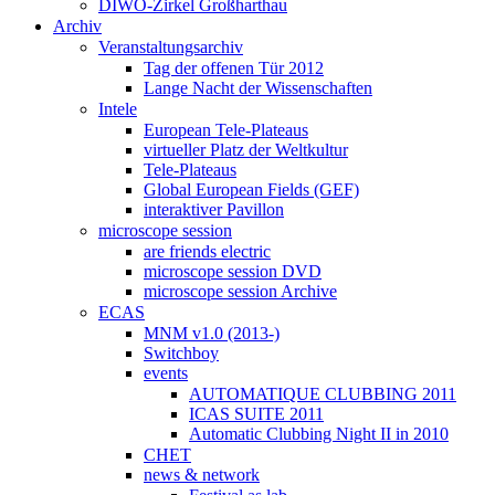
DIWO-Zirkel Großharthau
Archiv
Veranstaltungsarchiv
Tag der offenen Tür 2012
Lange Nacht der Wissenschaften
Intele
European Tele-Plateaus
virtueller Platz der Weltkultur
Tele-Plateaus
Global European Fields (GEF)
interaktiver Pavillon
microscope session
are friends electric
microscope session DVD
microscope session Archive
ECAS
MNM v1.0 (2013-)
Switchboy
events
AUTOMATIQUE CLUBBING 2011
ICAS SUITE 2011
Automatic Clubbing Night II in 2010
CHET
news & network