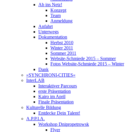
Ab ins Netz!
Konzept
Team
Anmeldung
Anfahrt
Unterwegs
Dokumentation
Herbst 2010
Winter 2011
Sommer 2011
Website-Schmiede 2015 – Sommer
Fotos Website-Schmiede 2015 – Winter
Dank
»SYNCHRONI-CITIES«
InterLAB
Interaktiver Parcours
erste Präsentation
Kairo im April
Finale Präsentation
Kulturelle Bildung
Entdecke Dein Talent!
A.P.P.I.A.
Workshop Dnipropetrowsk
Flyer