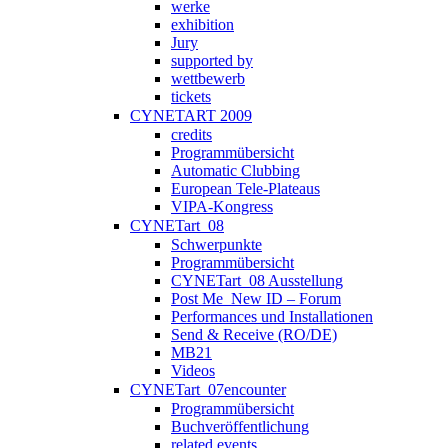
werke
exhibition
Jury
supported by
wettbewerb
tickets
CYNETART 2009
credits
Programmübersicht
Automatic Clubbing
European Tele-Plateaus
VIPA-Kongress
CYNETart_08
Schwerpunkte
Programmübersicht
CYNETart_08 Ausstellung
Post Me_New ID – Forum
Performances und Installationen
Send & Receive (RO/DE)
MB21
Videos
CYNETart_07encounter
Programmübersicht
Buchveröffentlichung
related events