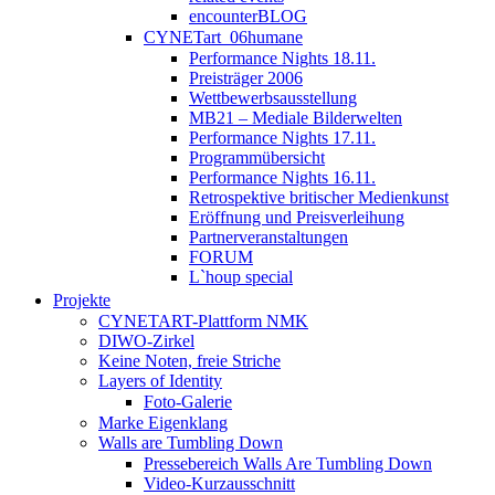
encounterBLOG
CYNETart_06humane
Performance Nights 18.11.
Preisträger 2006
Wettbewerbsausstellung
MB21 – Mediale Bilderwelten
Performance Nights 17.11.
Programmübersicht
Performance Nights 16.11.
Retrospektive britischer Medienkunst
Eröffnung und Preisverleihung
Partnerveranstaltungen
FORUM
L`houp special
Projekte
CYNETART-Plattform NMK
DIWO-Zirkel
Keine Noten, freie Striche
Layers of Identity
Foto-Galerie
Marke Eigenklang
Walls are Tumbling Down
Pressebereich Walls Are Tumbling Down
Video-Kurzausschnitt