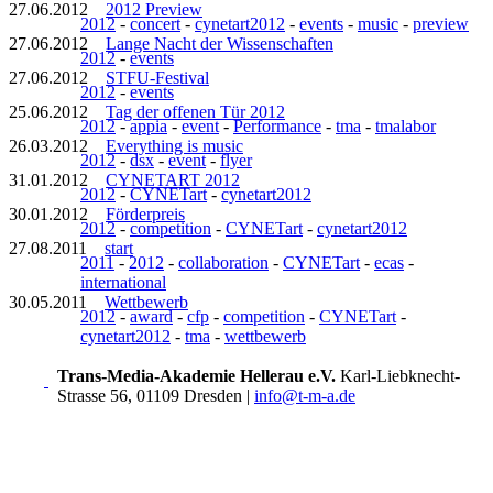
27.06.2012
2012 Preview
2012
-
concert
-
cynetart2012
-
events
-
music
-
preview
27.06.2012
Lange Nacht der Wissenschaften
2012
-
events
27.06.2012
STFU-Festival
2012
-
events
25.06.2012
Tag der offenen Tür 2012
2012
-
appia
-
event
-
Performance
-
tma
-
tmalabor
26.03.2012
Everything is music
2012
-
dsx
-
event
-
flyer
31.01.2012
CYNETART 2012
2012
-
CYNETart
-
cynetart2012
30.01.2012
Förderpreis
2012
-
competition
-
CYNETart
-
cynetart2012
27.08.2011
start
2011
-
2012
-
collaboration
-
CYNETart
-
ecas
-
international
30.05.2011
Wettbewerb
2012
-
award
-
cfp
-
competition
-
CYNETart
-
cynetart2012
-
tma
-
wettbewerb
Trans-Media-Akademie Hellerau e.V.
Karl-Liebknecht-
Strasse 56, 01109 Dresden
|
info@t-m-a.de