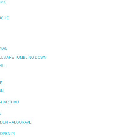
NMK
RICHE
DOWN
LLS ARE TUMBLING DOWN
ITT
E
ON
SHARTHAU
N
DEN – ALGORAVE
OPEN PI