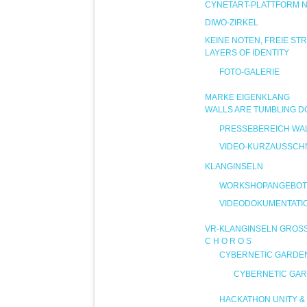
CYNETART-PLATTFORM 
DIWO-ZIRKEL
KEINE NOTEN, FREIE ST
LAYERS OF IDENTITY
FOTO-GALERIE
MARKE EIGENKLANG
WALLS ARE TUMBLING 
PRESSEBEREICH WA
VIDEO-KURZAUSSCHN
KLANGINSELN
WORKSHOPANGEBOT
VIDEODOKUMENTATI
VR-KLANGINSELN GROS
C H O R O S
CYBERNETIC GARDE
CYBERNETIC GAR
HACKATHON UNITY & 