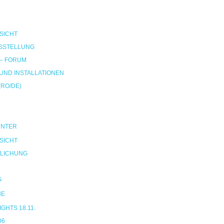
SICHT
SSTELLUNG
 – FORUM
ND INSTALLATIONEN
(RO/DE)
UNTER
SICHT
LICHUNG
G
NE
HTS 18.11.
06