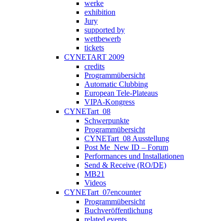
werke
exhibition
Jury
supported by
wettbewerb
tickets
CYNETART 2009
credits
Programmübersicht
Automatic Clubbing
European Tele-Plateaus
VIPA-Kongress
CYNETart_08
Schwerpunkte
Programmübersicht
CYNETart_08 Ausstellung
Post Me_New ID – Forum
Performances und Installationen
Send & Receive (RO/DE)
MB21
Videos
CYNETart_07encounter
Programmübersicht
Buchveröffentlichung
related events