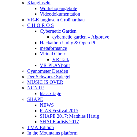
Klanginseln
Workshopangebote
Videodokumentation
VR-Klanginseln Großharthau
C H O R O S
Cybernetic Garden
cybernetic garden – Algorave
Hackathon Unity & Open Pi
metaformance
Virtual Choir
VR Talk
VR-PLAYbour
Cyanometer Dresden
Der Schwarze Spiegel
MUSIC IS OVER
NCNTP
lilac-x-tage
SHAPE
NEWS
ICAS Festival 2015
SHAPE 2017: Matthias Härtig
SHAPE artists 2017
TMA-Edition
In the Mountains platform