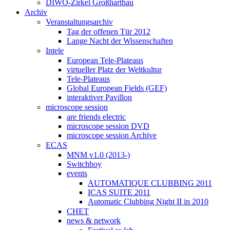
DIWO-Zirkel Großharthau
Archiv
Veranstaltungsarchiv
Tag der offenen Tür 2012
Lange Nacht der Wissenschaften
Intele
European Tele-Plateaus
virtueller Platz der Weltkultur
Tele-Plateaus
Global European Fields (GEF)
interaktiver Pavillon
microscope session
are friends electric
microscope session DVD
microscope session Archive
ECAS
MNM v1.0 (2013-)
Switchboy
events
AUTOMATIQUE CLUBBING 2011
ICAS SUITE 2011
Automatic Clubbing Night II in 2010
CHET
news & network