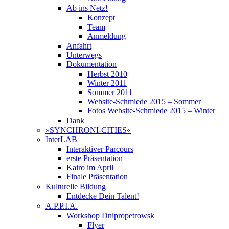
Ab ins Netz!
Konzept
Team
Anmeldung
Anfahrt
Unterwegs
Dokumentation
Herbst 2010
Winter 2011
Sommer 2011
Website-Schmiede 2015 – Sommer
Fotos Website-Schmiede 2015 – Winter
Dank
»SYNCHRONI-CITIES«
InterLAB
Interaktiver Parcours
erste Präsentation
Kairo im April
Finale Präsentation
Kulturelle Bildung
Entdecke Dein Talent!
A.P.P.I.A.
Workshop Dnipropetrowsk
Flyer