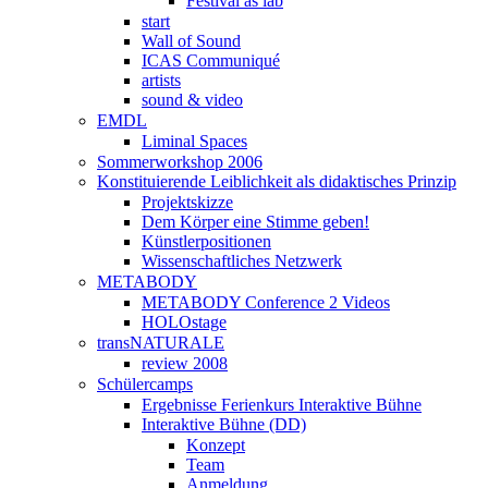
Festival as lab
start
Wall of Sound
ICAS Communiqué
artists
sound & video
EMDL
Liminal Spaces
Sommerworkshop 2006
Konstituierende Leiblichkeit als didaktisches Prinzip
Projektskizze
Dem Körper eine Stimme geben!
Künstlerpositionen
Wissenschaftliches Netzwerk
METABODY
METABODY Conference 2 Videos
HOLOstage
transNATURALE
review 2008
Schülercamps
Ergebnisse Ferienkurs Interaktive Bühne
Interaktive Bühne (DD)
Konzept
Team
Anmeldung