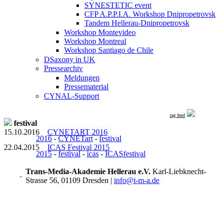
SYNESTETIC event
CFP A.P.P.I.A. Workshop Dnipropetrovsk
Tandem Hellerau-Dnipropetrovsk
Workshop Montevideo
Workshop Montreal
Workshop Santiago de Chile
DSaxony in UK
Pressearchiv
Meldungen
Pressematerial
CYNAL-Support
tag feed
festival
15.10.2016
CYNETART 2016
2016
-
CYNETart
-
festival
22.04.2015
ICAS Festival 2015
2015
-
festival
-
icas
-
ICASfestival
Trans-Media-Akademie Hellerau e.V.
Karl-Liebknecht-
Strasse 56, 01109 Dresden
|
info@t-m-a.de