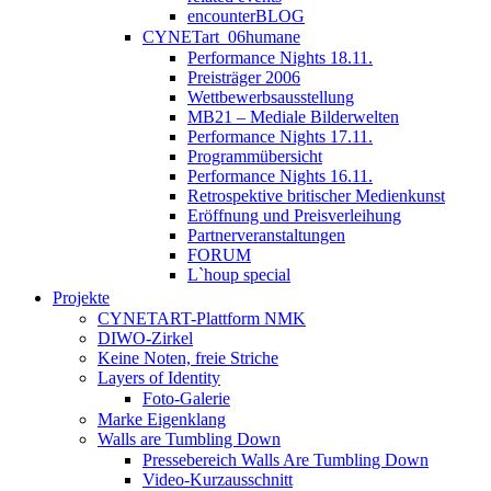
encounterBLOG
CYNETart_06humane
Performance Nights 18.11.
Preisträger 2006
Wettbewerbsausstellung
MB21 – Mediale Bilderwelten
Performance Nights 17.11.
Programmübersicht
Performance Nights 16.11.
Retrospektive britischer Medienkunst
Eröffnung und Preisverleihung
Partnerveranstaltungen
FORUM
L`houp special
Projekte
CYNETART-Plattform NMK
DIWO-Zirkel
Keine Noten, freie Striche
Layers of Identity
Foto-Galerie
Marke Eigenklang
Walls are Tumbling Down
Pressebereich Walls Are Tumbling Down
Video-Kurzausschnitt