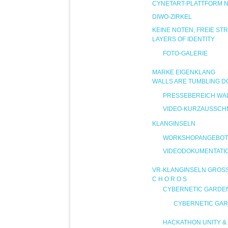
CYNETART-PLATTFORM 
DIWO-ZIRKEL
KEINE NOTEN, FREIE ST
LAYERS OF IDENTITY
FOTO-GALERIE
MARKE EIGENKLANG
WALLS ARE TUMBLING 
PRESSEBEREICH WA
VIDEO-KURZAUSSCHN
KLANGINSELN
WORKSHOPANGEBOT
VIDEODOKUMENTATI
VR-KLANGINSELN GROS
C H O R O S
CYBERNETIC GARDE
CYBERNETIC GAR
HACKATHON UNITY & 