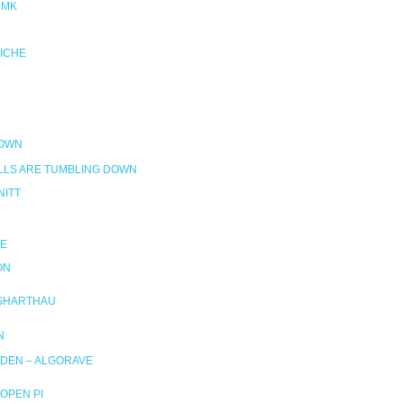
NMK
RICHE
DOWN
LLS ARE TUMBLING DOWN
ITT
E
ON
SHARTHAU
N
DEN – ALGORAVE
OPEN PI