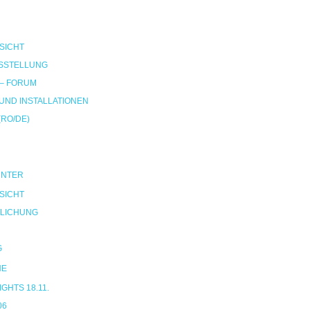
SICHT
SSTELLUNG
 – FORUM
ND INSTALLATIONEN
(RO/DE)
UNTER
SICHT
LICHUNG
G
NE
HTS 18.11.
06