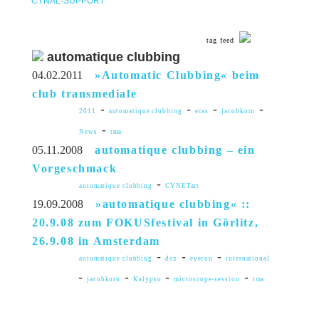
CYNAL-SUPPORT
tag feed
automatique clubbing
04.02.2011
»Automatic Clubbing« beim
club transmediale
-
-
-
-
2011
automatique clubbing
ecas
jacobkorn
-
News
tma
05.11.2008
automatique clubbing – ein
Vorgeschmack
-
automatique clubbing
CYNETart
19.09.2008
»automatique clubbing« ::
20.9.08 zum FOKUSfestival in Görlitz,
26.9.08 in Amsterdam
-
-
-
automatique clubbing
dsx
eyecon
international
-
-
-
-
jacobkorn
Kalypso
microscope-session
tma