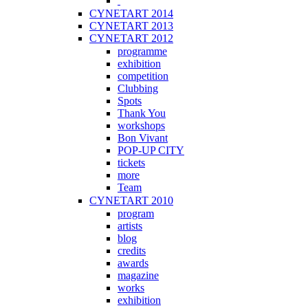
CYNETART 2014
CYNETART 2013
CYNETART 2012
programme
exhibition
competition
Clubbing
Spots
Thank You
workshops
Bon Vivant
POP-UP CITY
tickets
more
Team
CYNETART 2010
program
artists
blog
credits
awards
magazine
works
exhibition