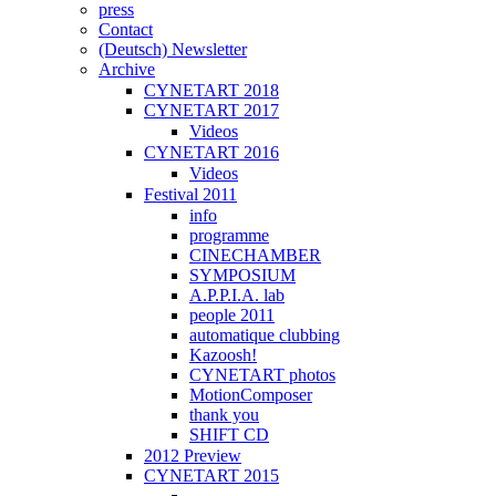
press
Contact
(Deutsch) Newsletter
Archive
CYNETART 2018
CYNETART 2017
Videos
CYNETART 2016
Videos
Festival 2011
info
programme
CINECHAMBER
SYMPOSIUM
A.P.P.I.A. lab
people 2011
automatique clubbing
Kazoosh!
CYNETART photos
MotionComposer
thank you
SHIFT CD
2012 Preview
CYNETART 2015