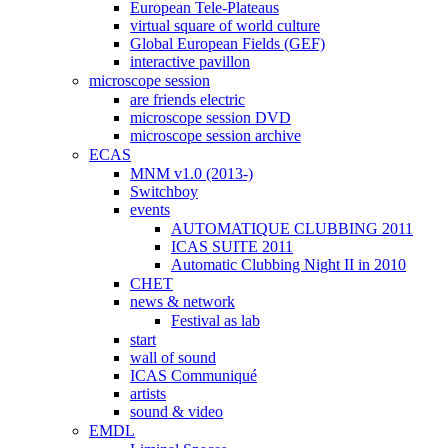
European Tele-Plateaus
virtual square of world culture
Global European Fields (GEF)
interactive pavillon
microscope session
are friends electric
microscope session DVD
microscope session archive
ECAS
MNM v1.0 (2013-)
Switchboy
events
AUTOMATIQUE CLUBBING 2011
ICAS SUITE 2011
Automatic Clubbing Night II in 2010
CHET
news & network
Festival as lab
start
wall of sound
ICAS Communiqué
artists
sound & video
EMDL