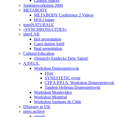
Liminal Spaces
Sommerworkshop 2006
METABODY
METABODY Conference 2 Videos
HOLOstage
transNATURALE
»SYNCHRONI-CITIES«
InterLAB
first presentation
Cairo during April
final presentation
Cultural Education
(Deutsch) Entdecke Dein Talent!
A.P.P.I.A.
Workshop Dnipropetrowsk
Flyer
SYNESTETIC event
CFP A.P.P.I.A. Workshop Dnipropetrovsk
Tandem Hellerau-Dnipropetrovsk
Workshop Montevideo
Workshop Montreal
Workshop Santiago de Chile
DSaxony in UK
press archive
reports