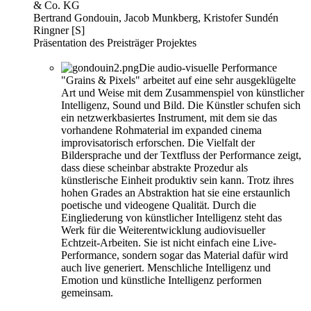
& Co. KG
Bertrand Gondouin, Jacob Munkberg, Kristofer Sundén
Ringner [S]
Präsentation des Preisträger Projektes
Die audio-visuelle Performance
"Grains & Pixels" arbeitet auf eine sehr ausgeklügelte
Art und Weise mit dem Zusammenspiel von künstlicher
Intelligenz, Sound und Bild. Die Künstler schufen sich
ein netzwerkbasiertes Instrument, mit dem sie das
vorhandene Rohmaterial im expanded cinema
improvisatorisch erforschen. Die Vielfalt der
Bildersprache und der Textfluss der Performance zeigt,
dass diese scheinbar abstrakte Prozedur als
künstlerische Einheit produktiv sein kann. Trotz ihres
hohen Grades an Abstraktion hat sie eine erstaunlich
poetische und videogene Qualität. Durch die
Eingliederung von künstlicher Intelligenz steht das
Werk für die Weiterentwicklung audiovisueller
Echtzeit-Arbeiten. Sie ist nicht einfach eine Live-
Performance, sondern sogar das Material dafür wird
auch live generiert. Menschliche Intelligenz und
Emotion und künstliche Intelligenz performen
gemeinsam.