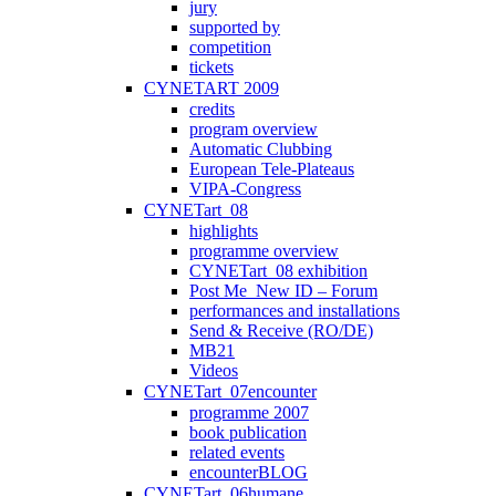
jury
supported by
competition
tickets
CYNETART 2009
credits
program overview
Automatic Clubbing
European Tele-Plateaus
VIPA-Congress
CYNETart_08
highlights
programme overview
CYNETart_08 exhibition
Post Me_New ID – Forum
performances and installations
Send & Receive (RO/DE)
MB21
Videos
CYNETart_07encounter
programme 2007
book publication
related events
encounterBLOG
CYNETart_06humane