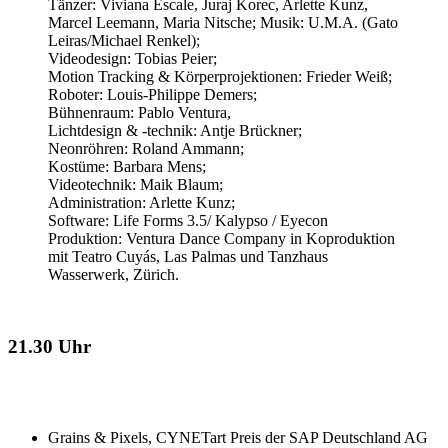
Tänzer: Viviana Escale, Juraj Korec, Arlette Kunz,
Marcel Leemann, Maria Nitsche; Musik: U.M.A. (Gato
Leiras/Michael Renkel);
Videodesign: Tobias Peier;
Motion Tracking & Körperprojektionen: Frieder Weiß;
Roboter: Louis-Philippe Demers;
Bühnenraum: Pablo Ventura,
Lichtdesign & -technik: Antje Brückner;
Neonröhren: Roland Ammann;
Kostüme: Barbara Mens;
Videotechnik: Maik Blaum;
Administration: Arlette Kunz;
Software: Life Forms 3.5/ Kalypso / Eyecon
Produktion: Ventura Dance Company in Koproduktion
mit Teatro Cuyás, Las Palmas und Tanzhaus
Wasserwerk, Zürich.
21.30 Uhr
Grains & Pixels, CYNETart Preis der SAP Deutschland AG