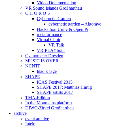
Video Documentation
VR Sound Islands Großharthau
C H O R O S
Cybernetic Garden
cybernetic garden – Algorave
Hackathon Unity & Open Pi
metaformance
Virtual Choir
VR Talk
VR-PLAYbour
Cyanometer Dresden
MUSIC IS OVER
NCNTP
lilac-x-tage
SHAPE
ICAS Festival 2015
SHAPE 2017: Matthias Härtig
SHAPE artists 2017
TMA-Edition
In the Mountains platform
DIWO-Zirkel Großharthau
archive
event archive
Intele