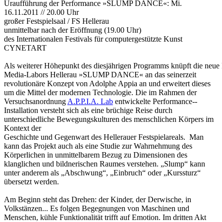
Uraufführung der Performance »SLUMP DANCE«: Mi.
16.11.2011 // 20.00 Uhr
großer Festspielsaal / FS Hellerau
unmittelbar nach der Eröffnung (19.00 Uhr)
des Internationalen Festivals für computergestützte Kunst
CYNETART
Als weiterer Höhepunkt des diesjährigen Programms knüpft die neue 
Media-­Labors Hellerau »SLUMP DANCE« an das seinerzeit
revolutionäre Konzept von Adolphe Appia an und erweitert dieses
um die Mittel der modernen Technologie. Die im Rahmen der
Versuchsanordnung
A.P.P.I.A. Lab
entwickelte Performance-­
Installation versteht sich als eine brüchige Reise durch
unterschiedliche Bewegungskulturen des menschlichen Körpers im
Kontext der
Geschichte und Gegenwart des Hellerauer Festspielareals. Man
kann das Projekt auch als eine Studie zur Wahrnehmung des
Körperlichen in unmittelbarem Bezug zu Dimensionen des
klanglichen und bildnerischen Raumes verstehen. „Slump“ kann
unter anderem als „Abschwung“, „Einbruch“ oder „­Kurssturz“
übersetzt werden.
Am Beginn steht das Drehen: der Kinder, der Derwische, in
Volkstänzen... Es folgen Begegnungen von Maschinen und
Menschen, kühle Funktionalität trifft auf Emotion. Im dritten Akt