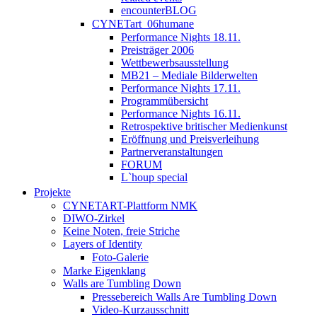
encounterBLOG
CYNETart_06humane
Performance Nights 18.11.
Preisträger 2006
Wettbewerbsausstellung
MB21 – Mediale Bilderwelten
Performance Nights 17.11.
Programmübersicht
Performance Nights 16.11.
Retrospektive britischer Medienkunst
Eröffnung und Preisverleihung
Partnerveranstaltungen
FORUM
L`houp special
Projekte
CYNETART-Plattform NMK
DIWO-Zirkel
Keine Noten, freie Striche
Layers of Identity
Foto-Galerie
Marke Eigenklang
Walls are Tumbling Down
Pressebereich Walls Are Tumbling Down
Video-Kurzausschnitt