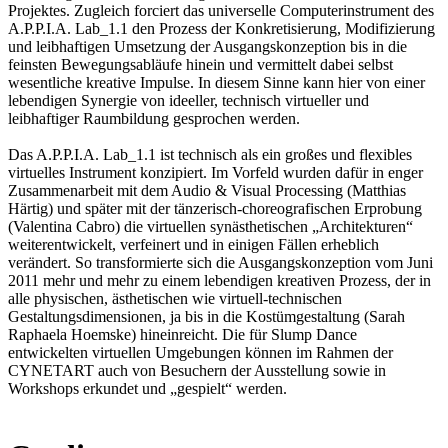
Projektes. Zugleich forciert das universelle Computerinstrument des
A.P.P.I.A. Lab_1.1 den Prozess der Konkretisierung, Modifizierung
und leibhaftigen Umsetzung der Ausgangskonzeption bis in die
feinsten Bewegungsabläufe hinein und vermittelt dabei selbst
wesentliche kreative Impulse. In diesem Sinne kann hier von einer
lebendigen Synergie von ideeller, technisch virtueller und
leibhaftiger Raumbildung gesprochen werden.
Das A.P.P.I.A. Lab_1.1 ist technisch als ein großes und flexibles
virtuelles Instrument konzipiert. Im Vorfeld wurden dafür in enger
Zusammenarbeit mit dem Audio & Visual Processing (Matthias
Härtig) und später mit der tänzerisch-choreografischen Erprobung
(Valentina Cabro) die virtuellen synästhetischen „Architekturen“
weiterentwickelt, verfeinert und in einigen Fällen erheblich
verändert. So transformierte sich die Ausgangskonzeption vom Juni
2011 mehr und mehr zu einem lebendigen kreativen Prozess, der in
alle physischen, ästhetischen wie virtuell-technischen
Gestaltungsdimensionen, ja bis in die Kostümgestaltung (Sarah
Raphaela Hoemske) hineinreicht. Die für Slump Dance
entwickelten virtuellen Umgebungen können im Rahmen der
CYNETART auch von Besuchern der Ausstellung sowie in
Workshops erkundet und „gespielt“ werden.