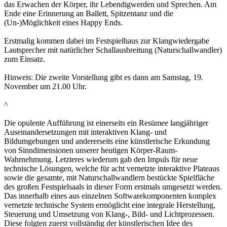
das Erwachen der Körper, ihr Lebendigwerden und Sprechen. Am
Ende eine Erinnerung an Ballett, Spitzentanz und die
(Un-)Möglichkeit eines Happy Ends.
Erstmalig kommen dabei im Festspielhaus zur Klangwiedergabe
Lautsprecher mit natürlicher Schallausbreitung (Naturschallwandler)
zum Einsatz.
Hinweis: Die zweite Vorstellung gibt es dann am Samstag, 19.
November um 21.00 Uhr.
^
Die opulente Aufführung ist einerseits ein Resümee langjähriger
Auseinandersetzungen mit interaktiven Klang- und
Bildumgebungen und andererseits eine künstlerische Erkundung
von Sinndimensionen unserer heutigen Körper-Raum-
Wahrnehmung. Letzteres wiederum gab den Impuls für neue
technische Lösungen, welche für acht vernetzte interaktive Plateaus
sowie die gesamte, mit Naturschallwandlern bestückte Spielfläche
des großen Festspielsaals in dieser Form erstmals umgesetzt werden.
Das innerhalb eines aus einzelnen Softwarekomponenten komplex
vernetzte technische System ermöglicht eine integrale Herstellung,
Steuerung und Umsetzung von Klang-, Bild- und Lichtprozessen.
Diese folgten zuerst vollständig der künstlerischen Idee des