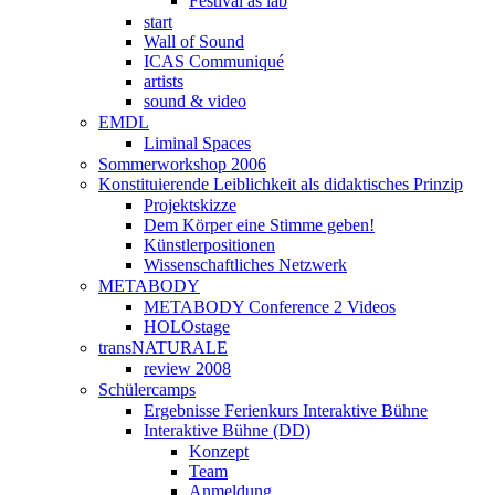
Festival as lab
start
Wall of Sound
ICAS Communiqué
artists
sound & video
EMDL
Liminal Spaces
Sommerworkshop 2006
Konstituierende Leiblichkeit als didaktisches Prinzip
Projektskizze
Dem Körper eine Stimme geben!
Künstlerpositionen
Wissenschaftliches Netzwerk
METABODY
METABODY Conference 2 Videos
HOLOstage
transNATURALE
review 2008
Schülercamps
Ergebnisse Ferienkurs Interaktive Bühne
Interaktive Bühne (DD)
Konzept
Team
Anmeldung