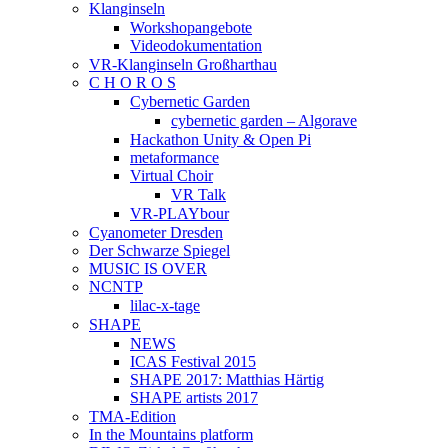
Klanginseln
Workshopangebote
Videodokumentation
VR-Klanginseln Großharthau
C H O R O S
Cybernetic Garden
cybernetic garden – Algorave
Hackathon Unity & Open Pi
metaformance
Virtual Choir
VR Talk
VR-PLAYbour
Cyanometer Dresden
Der Schwarze Spiegel
MUSIC IS OVER
NCNTP
lilac-x-tage
SHAPE
NEWS
ICAS Festival 2015
SHAPE 2017: Matthias Härtig
SHAPE artists 2017
TMA-Edition
In the Mountains platform