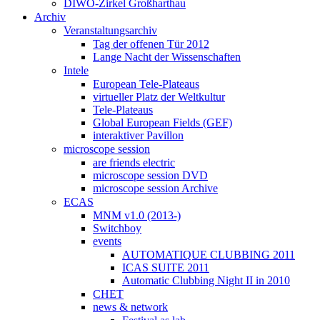
DIWO-Zirkel Großharthau
Archiv
Veranstaltungsarchiv
Tag der offenen Tür 2012
Lange Nacht der Wissenschaften
Intele
European Tele-Plateaus
virtueller Platz der Weltkultur
Tele-Plateaus
Global European Fields (GEF)
interaktiver Pavillon
microscope session
are friends electric
microscope session DVD
microscope session Archive
ECAS
MNM v1.0 (2013-)
Switchboy
events
AUTOMATIQUE CLUBBING 2011
ICAS SUITE 2011
Automatic Clubbing Night II in 2010
CHET
news & network