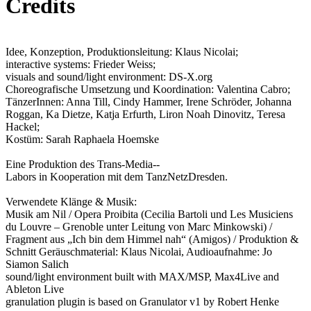
Credits
Idee, Konzeption, Produktionsleitung: Klaus Nicolai;
interactive systems: Frieder Weiss;
visuals and sound/light environment: DS-X.org
Choreografische Umsetzung und Koordination: Valentina Cabro;
TänzerInnen: Anna Till, Cindy Hammer, Irene Schröder, Johanna
Roggan, Ka Dietze, Katja Erfurth, Liron Noah Dinovitz, Teresa
Hackel;
Kostüm: Sarah Raphaela Hoemske
Eine Produktion des Trans-­Media-­
Labors in Kooperation mit dem TanzNetzDresden.
Verwendete Klänge & Musik:
Musik am Nil / Opera Proibita (Cecilia Bartoli und Les Musiciens
du Louvre – Grenoble unter Leitung von Marc Minkowski) /
Fragment aus „Ich bin dem Himmel nah“ (Amigos) / Produktion &
Schnitt Geräuschmaterial: Klaus Nicolai, Audioaufnahme: Jo
Siamon Salich
sound/light environment built with MAX/MSP, Max4Live and
Ableton Live
granulation plugin is based on Granulator v1 by Robert Henke