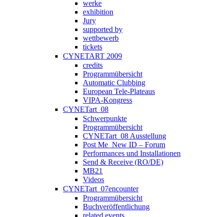
werke
exhibition
Jury
supported by
wettbewerb
tickets
CYNETART 2009
credits
Programmübersicht
Automatic Clubbing
European Tele-Plateaus
VIPA-Kongress
CYNETart_08
Schwerpunkte
Programmübersicht
CYNETart_08 Ausstellung
Post Me_New ID – Forum
Performances und Installationen
Send & Receive (RO/DE)
MB21
Videos
CYNETart_07encounter
Programmübersicht
Buchveröffentlichung
related events