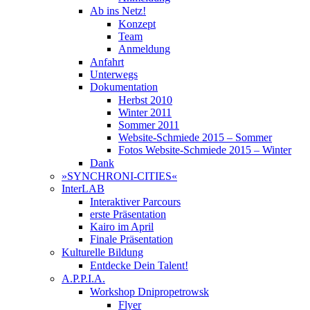
Ab ins Netz!
Konzept
Team
Anmeldung
Anfahrt
Unterwegs
Dokumentation
Herbst 2010
Winter 2011
Sommer 2011
Website-Schmiede 2015 – Sommer
Fotos Website-Schmiede 2015 – Winter
Dank
»SYNCHRONI-CITIES«
InterLAB
Interaktiver Parcours
erste Präsentation
Kairo im April
Finale Präsentation
Kulturelle Bildung
Entdecke Dein Talent!
A.P.P.I.A.
Workshop Dnipropetrowsk
Flyer