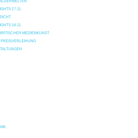
 BILDERWELTEN
HTS 17.11.
SICHT
HTS 16.11.
BRITISCHER MEDIENKUNST
 PREISVERLEIHUNG
TALTUNGEN
NMK