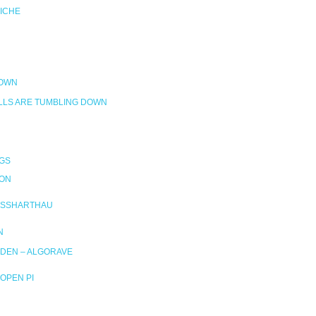
RICHE
DOWN
LLS ARE TUMBLING DOWN
GS
ION
SSHARTHAU
N
DEN – ALGORAVE
OPEN PI