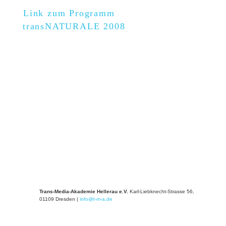
Link zum Programm
transNATURALE 2008
Trans-Media-Akademie Hellerau e.V.
Karl-Liebknecht-Strasse 56,
01109 Dresden
|
info@t-m-a.de