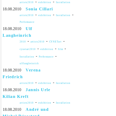
-
-
artists2010
exhibition
Installation
18.08.2010
Sonia Cillari
-
-
-
artists2010
exhibition
Installation
Performance
18.08.2010
Ulf
Langheinrich
-
-
-
2010
artists2010
CYNETart
-
-
-
cynetart2010
exhibition
film
-
-
Installation
Performance
ulflangheinrich
18.08.2010
Verena
Friedrich
-
-
artists2010
exhibition
Installation
18.08.2010
Jannis Urle
Kilian Kreft
-
-
artists2010
exhibition
Installation
18.08.2010
André und