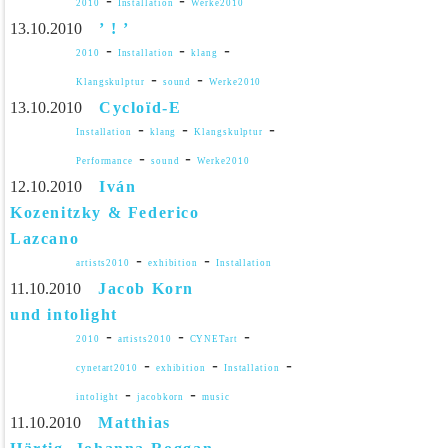
-
-
2010
Installation
Werke2010
13.10.2010
’ ! ’
-
-
-
2010
Installation
klang
-
-
Klangskulptur
sound
Werke2010
13.10.2010
Cycloïd-E
-
-
-
Installation
klang
Klangskulptur
-
-
Performance
sound
Werke2010
12.10.2010
Iván
Kozenitzky & Federico
Lazcano
-
-
artists2010
exhibition
Installation
11.10.2010
Jacob Korn
und intolight
-
-
-
2010
artists2010
CYNETart
-
-
-
cynetart2010
exhibition
Installation
-
-
intolight
jacobkorn
music
11.10.2010
Matthias