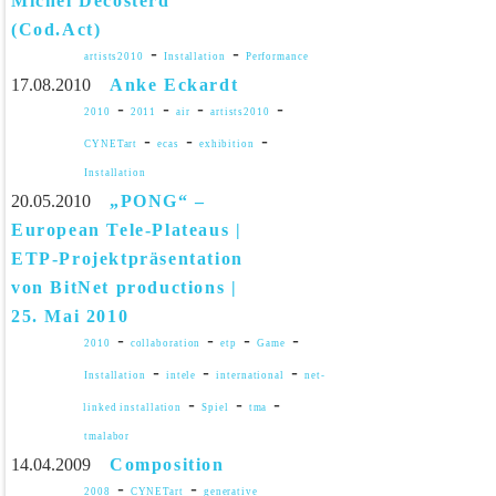
Michel Décosterd
(Cod.Act)
-
-
artists2010
Installation
Performance
17.08.2010
Anke Eckardt
-
-
-
-
2010
2011
air
artists2010
-
-
-
CYNETart
ecas
exhibition
Installation
20.05.2010
„PONG“ –
European Tele-Plateaus |
ETP-Projektpräsentation
von BitNet productions |
25. Mai 2010
-
-
-
-
2010
collaboration
etp
Game
-
-
-
Installation
intele
international
net-
-
-
-
linked installation
Spiel
tma
tmalabor
14.04.2009
Composition
-
-
2008
CYNETart
generative