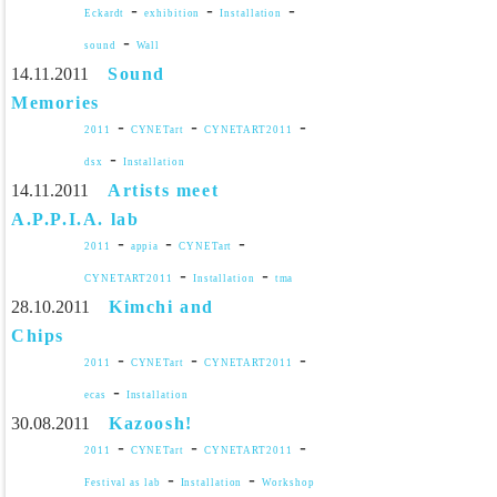
-
-
-
Eckardt
exhibition
Installation
-
sound
Wall
14.11.2011
Sound
Memories
-
-
-
2011
CYNETart
CYNETART2011
-
dsx
Installation
14.11.2011
Artists meet
A.P.P.I.A. lab
-
-
-
2011
appia
CYNETart
-
-
CYNETART2011
Installation
tma
28.10.2011
Kimchi and
Chips
-
-
-
2011
CYNETart
CYNETART2011
-
ecas
Installation
30.08.2011
Kazoosh!
-
-
-
2011
CYNETart
CYNETART2011
-
-
Festival as lab
Installation
Workshop