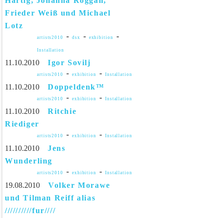
Härtig, Johanna Roggan,
Frieder Weiß und Michael
Lotz
-
-
-
artists2010
dsx
exhibition
Installation
11.10.2010
Igor Sovilj
-
-
artists2010
exhibition
Installation
11.10.2010
Doppeldenk™
-
-
artists2010
exhibition
Installation
11.10.2010
Ritchie
Riediger
-
-
artists2010
exhibition
Installation
11.10.2010
Jens
Wunderling
-
-
artists2010
exhibition
Installation
19.08.2010
Volker Morawe
und Tilman Reiff alias
//////////fur////