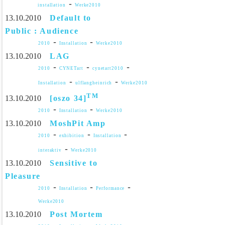
-
installation
Werke2010
13.10.2010
Default to
Public : Audience
-
-
2010
Installation
Werke2010
13.10.2010
LAG
-
-
-
2010
CYNETart
cynetart2010
-
-
Installation
ulflangheinrich
Werke2010
TM
13.10.2010
[oszo 34]
-
-
2010
Installation
Werke2010
13.10.2010
MoshPit Amp
-
-
-
2010
exhibition
Installation
-
interaktiv
Werke2010
13.10.2010
Sensitive to
Pleasure
-
-
-
2010
Installation
Performance
Werke2010
13.10.2010
Post Mortem