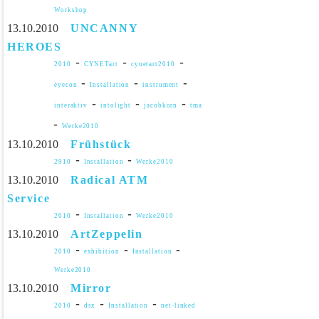
Workshop
13.10.2010
UNCANNY
HEROES
-
-
-
2010
CYNETart
cynetart2010
-
-
-
eyecon
Installation
instrument
-
-
-
interaktiv
intolight
jacobkorn
tma
-
Werke2010
13.10.2010
Frühstück
-
-
2910
Installation
Werke2010
13.10.2010
Radical ATM
Service
-
-
2010
Installation
Werke2010
13.10.2010
ArtZeppelin
-
-
-
2010
exhibition
Installation
Werke2010
13.10.2010
Mirror
-
-
-
2010
dsx
Installation
net-linked