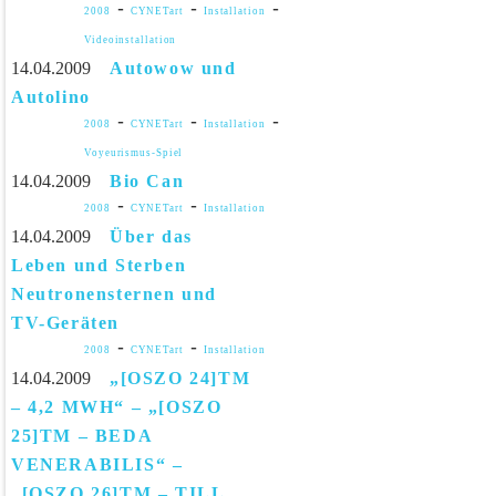
-
-
-
2008
CYNETart
Installation
Videoinstallation
14.04.2009
Autowow und
Autolino
-
-
-
2008
CYNETart
Installation
Voyeurismus-Spiel
14.04.2009
Bio Can
-
-
2008
CYNETart
Installation
14.04.2009
Über das
Leben und Sterben
Neutronensternen und
TV-Geräten
-
-
2008
CYNETart
Installation
14.04.2009
„[OSZO 24]TM
– 4,2 MWH“ – „[OSZO
25]TM – BEDA
VENERABILIS“ –
„[OSZO 26]TM – TILL