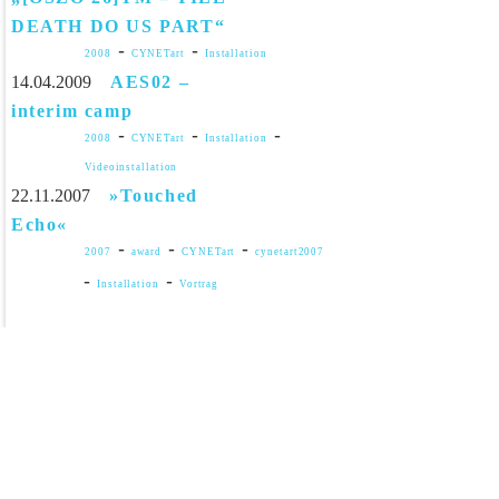
DEATH DO US PART“
-
-
2008
CYNETart
Installation
14.04.2009
AES02 –
interim camp
-
-
-
2008
CYNETart
Installation
Videoinstallation
22.11.2007
»Touched
Echo«
-
-
-
2007
award
CYNETart
cynetart2007
-
-
Installation
Vortrag