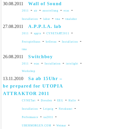
30.08.2011
Wall of Sound
-
-
-
-
2011
air
ausstellung
ecas
-
-
-
Installation
labor
tma
tmalabor
27.08.2011
A.P.P.I.A. lab
-
-
-
2011
appia
CYNETART2011
-
-
-
Festspielhaus
hellerau
Installation
tma
26.08.2011
Switchboy
-
-
-
-
2011
ecas
Installation
intolight
Workshop
13.11.2010
Sa ab 15Uhr –
be prepared for UTOPIA
ATTRAKTOR 2011
-
-
-
-
CYNETart
Dresden
EEG
Halle
-
-
-
Installation
Leipzig
Netzkunst
-
-
Performance
ua2011
-
-
UBERMORGEN.COM
Weimar