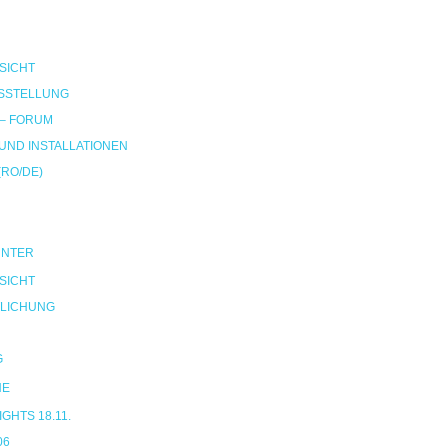
SICHT
SSTELLUNG
 – FORUM
ND INSTALLATIONEN
(RO/DE)
UNTER
SICHT
LICHUNG
G
NE
HTS 18.11.
06