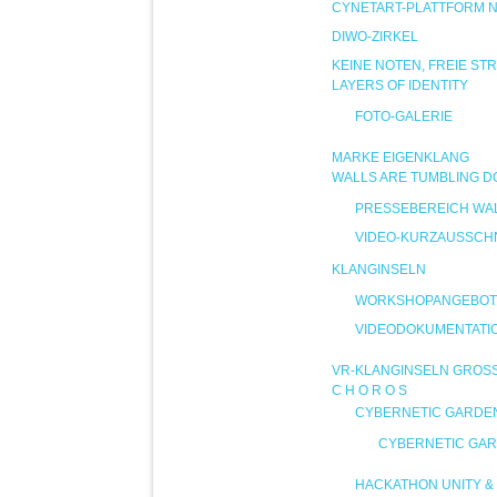
CYNETART-PLATTFORM 
DIWO-ZIRKEL
KEINE NOTEN, FREIE ST
LAYERS OF IDENTITY
FOTO-GALERIE
MARKE EIGENKLANG
WALLS ARE TUMBLING 
PRESSEBEREICH WA
VIDEO-KURZAUSSCHN
KLANGINSELN
WORKSHOPANGEBOT
VIDEODOKUMENTATI
VR-KLANGINSELN GROS
C H O R O S
CYBERNETIC GARDE
CYBERNETIC GAR
HACKATHON UNITY & 