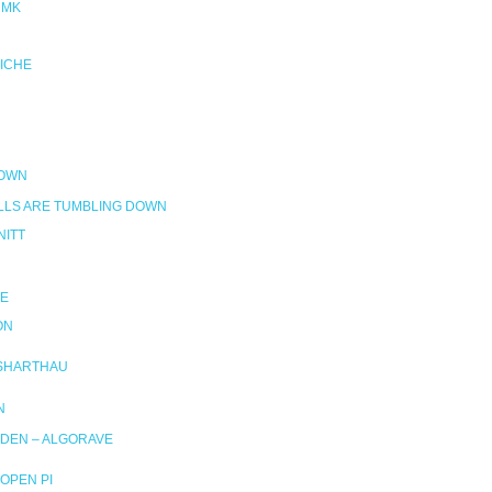
NMK
RICHE
DOWN
LLS ARE TUMBLING DOWN
ITT
E
ON
SHARTHAU
N
DEN – ALGORAVE
OPEN PI