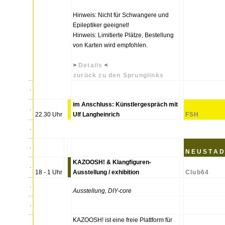
Hinweis: Nicht für Schwangere und
Epileptiker geeignet!
Hinweis: Limitierte Plätze, Bestellung
von Karten wird empfohlen.
>
Details
<
zurück zu den Sprunglinks
.
im Anschluss: Künstlergespräch mit
.
22.30 Uhr
Ulf Langheinrich
FSH
.
.
N E U S T A D 
KAZOOSH! & Klangfiguren-
.
18 - 1 Uhr
Ausstellung / exhibition
Club64
.
Ausstellung, DIY-core
.
KAZOOSH! ist eine freie Plattform für