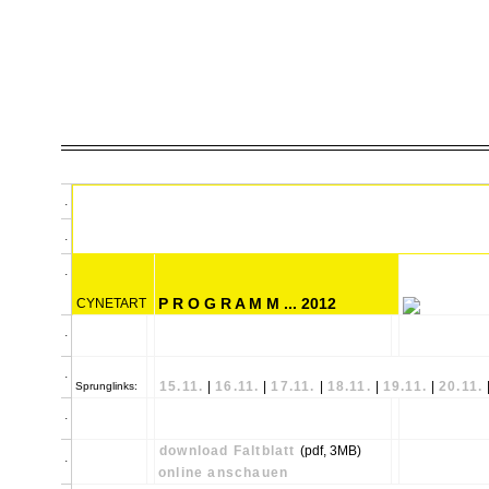
.
.
.
P R O G R A M M ... 2012
CYNETART
.
.
15.11.
|
16.11.
|
17.11.
|
18.11.
|
19.11.
|
20.11.
Sprunglinks:
.
download Faltblatt
(pdf, 3MB)
.
online anschauen