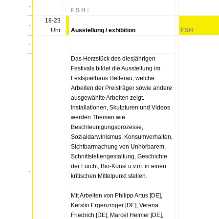
.
F S H :
18-23
.
Uhr
Ausstellung / exhibition
FSH
.
Das Herzstück des diesjährigen
Festivals bildet die Ausstellung im
Festspielhaus Hellerau, welche
Arbeiten der Preisträger sowie andere
ausgewählte Arbeiten zeigt.
Installationen, Skulpturen und Videos
werden Themen wie
Beschleunigungsprozesse,
Sozialdarwinismus, Konsumverhalten,
Sichtbarmachung von Unhörbarem,
Schnittstellengestaltung, Geschichte
der Furcht, Bio-Kunst u.v.m. in einen
.
kritischen Mittelpunkt stellen.
Mit Arbeiten von Philipp Artus [DE],
Kerstin Ergenzinger [DE], Verena
Friedrich [DE], Marcel Helmer [DE],