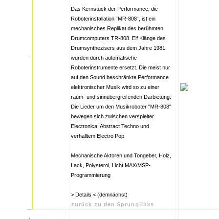
Das Kernstück der Performance, die
Roboterinstallation “MR-808“, ist ein
mechanisches Replikat des berühmten
Drumcomputers TR-808. Elf Klänge des
Drumsynthezisers aus dem Jahre 1981
.
wurden durch automatische
Roboterinstrumente ersetzt. Die meist nur
auf den Sound beschränkte Performance
elektronischer Musik wird so zu einer
raum- und sinnübergreifenden Darbietung.
Die Lieder um den Musikroboter "MR-808"
bewegen sich zwischen verspielter
Electronica, Abstract Techno und
verhalltem Electro Pop.
Mechanische Aktoren und Tongeber, Holz,
Lack, Polysterol, Licht MAX/MSP-
Programmierung
> Details < (demnächst)
zurück zu den Sprunglinks
.