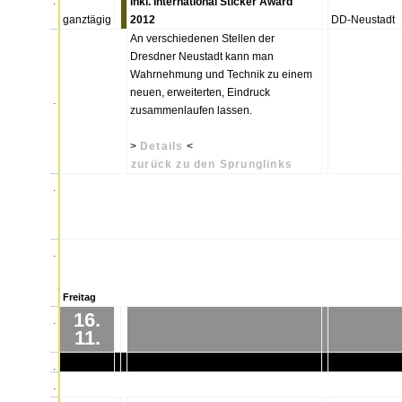
.
inkl. International Sticker Award
ganztägig
2012
DD-Neustadt
An verschiedenen Stellen der
Dresdner Neustadt kann man
Wahrnehmung und Technik zu einem
neuen, erweiterten, Eindruck
.
zusammenlaufen lassen.
>
Details
<
zurück zu den Sprunglinks
.
.
Freitag
16.
.
11.
.
.