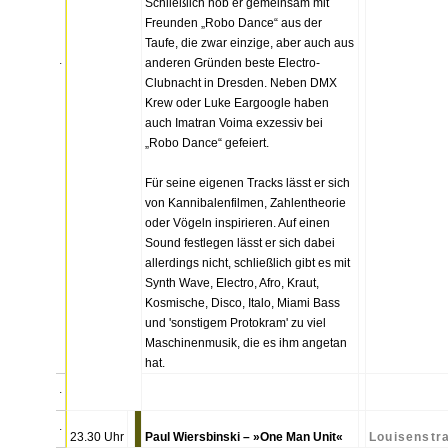
Schließlich hob er gemeinsam mit
Freunden „Robo Dance“ aus der
Taufe, die zwar einzige, aber auch aus
.
anderen Gründen beste Electro-
Clubnacht in Dresden. Neben DMX
Krew oder Luke Eargoogle haben
auch Imatran Voima exzessiv bei
„Robo Dance“ gefeiert.
Für seine eigenen Tracks lässt er sich
von Kannibalenfilmen, Zahlentheorie
oder Vögeln inspirieren. Auf einen
Sound festlegen lässt er sich dabei
allerdings nicht, schließlich gibt es mit
Synth Wave, Electro, Afro, Kraut,
Kosmische, Disco, Italo, Miami Bass
und 'sonstigem Protokram' zu viel
Maschinenmusik, die es ihm angetan
hat.
.
.
23.30 Uhr
Paul Wiersbinski – »One Man Unit«
Louisenstr