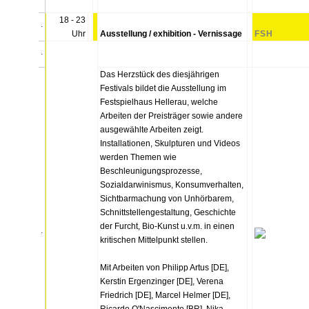
18 - 23
.
Uhr
Ausstellung / exhibition - Vernissage
FSH
.
Das Herzstück des diesjährigen
Festivals bildet die Ausstellung im
Festspielhaus Hellerau, welche
Arbeiten der Preisträger sowie andere
ausgewählte Arbeiten zeigt.
Installationen, Skulpturen und Videos
werden Themen wie
Beschleunigungsprozesse,
Sozialdarwinismus, Konsumverhalten,
Sichtbarmachung von Unhörbarem,
Schnittstellengestaltung, Geschichte
der Furcht, Bio-Kunst u.v.m. in einen
.
kritischen Mittelpunkt stellen.
Mit Arbeiten von Philipp Artus [DE],
Kerstin Ergenzinger [DE], Verena
Friedrich [DE], Marcel Helmer [DE],