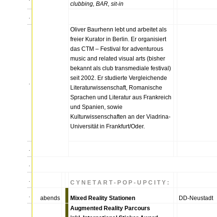
clubbing, BAR, sit-in
.
Oliver Baurhenn lebt und arbeitet als
freier Kurator in Berlin. Er organisiert
das CTM – Festival for adventurous
music and related visual arts (bisher
bekannt als club transmediale festival)
seit 2002. Er studierte Vergleichende
.
Literaturwissenschaft, Romanische
Sprachen und Literatur aus Frankreich
und Spanien, sowie
Kulturwissenschaften an der Viadrina-
Universität in Frankfurt/Oder.
.
.
.
C Y N E T A R T - P O P - U P C I T Y :
.
abends
Mixed Reality Stationen
DD-Neustadt
Augmented Reality Parcours