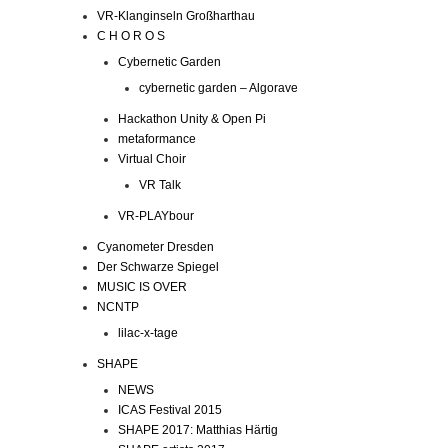
VR-Klanginseln Großharthau
C H O R O S
Cybernetic Garden
cybernetic garden – Algorave
Hackathon Unity & Open Pi
metaformance
Virtual Choir
VR Talk
VR-PLAYbour
Cyanometer Dresden
Der Schwarze Spiegel
MUSIC IS OVER
NCNTP
lilac-x-tage
SHAPE
NEWS
ICAS Festival 2015
SHAPE 2017: Matthias Härtig