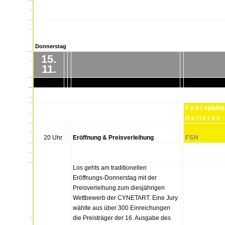
.
.
Donnerstag
15.
.
11.
.
.
F e s t spielh
.
H e l l e r a u
.
20 Uhr
Eröffnung & Preisverleihung
FSH
.
Los gehts am traditionellen
Eröffnungs-Donnerstag mit der
Preisverleihung zum diesjährigen
Wettbewerb der CYNETART. Eine Jury
wählte aus über 300 Einreichungen
.
die Preisträger der 16. Ausgabe des