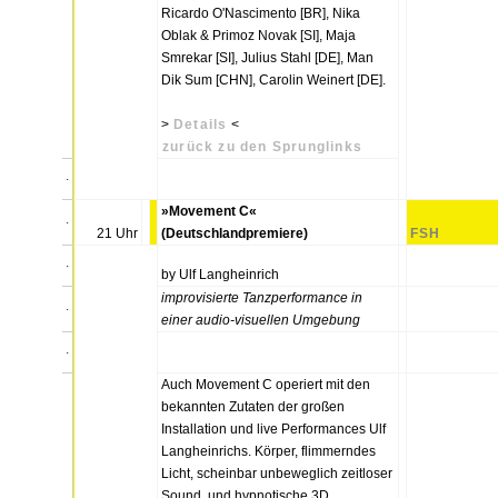
Ricardo O'Nascimento [BR], Nika
Oblak & Primoz Novak [SI], Maja
Smrekar [SI], Julius Stahl [DE], Man
Dik Sum [CHN], Carolin Weinert [DE].
>
Details
<
zurück zu den Sprunglinks
.
»Movement C«
.
21 Uhr
(Deutschlandpremiere)
FSH
.
by Ulf Langheinrich
improvisierte Tanzperformance in
.
einer audio-visuellen Umgebung
.
Auch Movement C operiert mit den
bekannten Zutaten der großen
Installation und live Performances Ulf
Langheinrichs. Körper, flimmerndes
Licht, scheinbar unbeweglich zeitloser
Sound, und hypnotische 3D