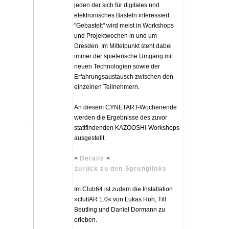
jeden der sich für digitales und
elektronisches Basteln interessiert.
"Gebastelt" wird meist in Workshops
und Projektwochen in und um
Dresden. Im Mittelpunkt steht dabei
immer der spielerische Umgang mit
neuen Technologien sowie der
Erfahrungsaustausch zwischen den
einzelnen Teilnehmern.
An diesem CYNETART-Wochenende
werden die Ergebnisse des zuvor
.
stattfindenden KAZOOSH!-Workshops
ausgestellt.
>
Details
<
zurück zu den Sprunglinks
Im Club64 ist zudem die Installation
»cluttAR 1.0« von Lukas Höh, Till
Beutling und Daniel Dormann zu
erleben.