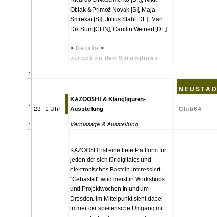
Ricardo O'Nascimento [BR], Nika
Oblak & Primož Novak [SI], Maja
Smrekar [SI], Julius Stahl [DE], Man
Dik Sum [CHN], Carolin Weinert [DE].
>
Details
<
zurück zu den Sprunglinks
.
.
N E U S T A D 
KAZOOSH! & Klangfiguren-
.
23 - 1 Uhr
Ausstellung
Club64
.
Vernissage & Ausstellung
.
KAZOOSH! ist eine freie Plattform für
jeden der sich für digitales und
elektronisches Basteln interessiert.
"Gebastelt" wird meist in Workshops
und Projektwochen in und um
Dresden. Im Mittelpunkt steht dabei
immer der spielerische Umgang mit