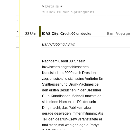
>
Details
<
zurück zu den Sprunglinks
.
.
22 Uhr
ICAS-City: Credit 00 on decks
Bon Voyag
.
Bar / Clubbing / Sit-In
.
Nachdem Credit 00 für sein
inzwischen abgeschlossenes
Kunststudium 2000 nach Dresden
zog, entwickelte sich seine Vorliebe für
Synthesizer und Drum-Machines bei
den ersten Besuchen in der Dresdner
Club-Kanalisation. Schnell machte er
sich einen Namen als DJ, der sein
Ding macht, das Publikum aber
gerade deswegen immer mitnimmt. Als
Teil der Idealfun-Crew veranstaltete er
mal mehr, mal weniger legale Partys.