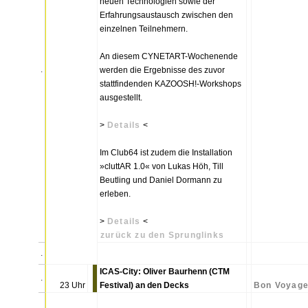
neuen Technologien sowie der
Erfahrungsaustausch zwischen den
einzelnen Teilnehmern.
An diesem CYNETART-Wochenende
.
werden die Ergebnisse des zuvor
stattfindenden KAZOOSH!-Workshops
ausgestellt.
>
Details
<
Im Club64 ist zudem die Installation
»cluttAR 1.0« von Lukas Höh, Till
Beutling und Daniel Dormann zu
erleben.
>
Details
<
zurück zu den Sprunglinks
.
ICAS-City: Oliver Baurhenn (CTM
.
23 Uhr
Festival) an den Decks
Bon Voyag
.