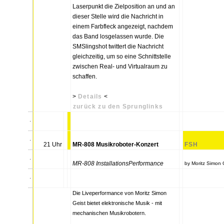
Laserpunkt die Zielposition an und an
dieser Stelle wird die Nachricht in
einem Farbfleck angezeigt, nachdem
das Band losgelassen wurde. Die
SMSlingshot twittert die Nachricht
gleichzeitig, um so eine Schnittstelle
zwischen Real- und Virtualraum zu
schaffen.
>
Details
<
zurück zu den Sprunglinks
.
.
21 Uhr
MR-808 Musikroboter-Konzert
FSH
.
MR-808 InstallationsPerformance
by Moritz Simon 
.
Die Liveperformance von Moritz Simon
Geist bietet elektronische Musik - mit
mechanischen Musikrobotern.