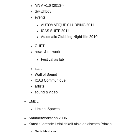
MNM v1.0 (2013-)
Switchboy
events
AUTOMATIQUE CLUBBING 2011
ICAS SUITE 2011
Automatic Clubbing Night II in 2010
CHET
news & network
Festival as lab
start
Wall of Sound
ICAS Communiqué
artists
sound & video
EMDL
Liminal Spaces
Sommerworkshop 2006
Konstituierende Leiblichkeit als didaktisches Prinzip
Projektskizze