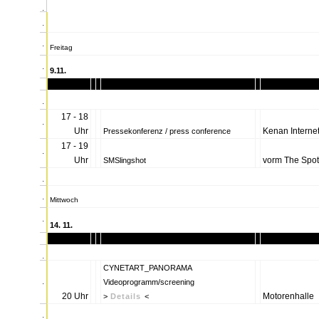
.
.
.
Freitag
.
9.11.
.
.
17 - 18
.
Uhr
Kenan Interne
Pressekonferenz / press conference
17 - 19
.
Uhr
vorm The Spot
SMSlingshot
.
.
Mittwoch
.
14. 11.
.
.
CYNETART_PANORAMA
.
Videoprogramm/screening
20 Uhr
Motorenhalle
>
Details
<
.