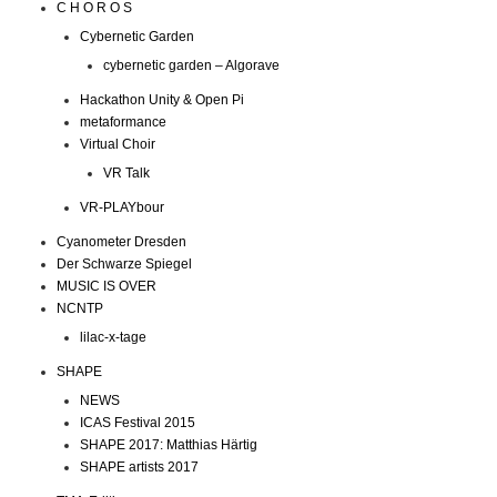
C H O R O S
Cybernetic Garden
cybernetic garden – Algorave
Hackathon Unity & Open Pi
metaformance
Virtual Choir
VR Talk
VR-PLAYbour
Cyanometer Dresden
Der Schwarze Spiegel
MUSIC IS OVER
NCNTP
lilac-x-tage
SHAPE
NEWS
ICAS Festival 2015
SHAPE 2017: Matthias Härtig
SHAPE artists 2017