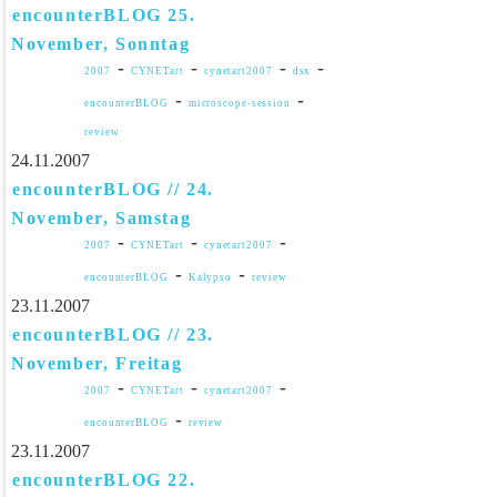
encounterBLOG 25.
November, Sonntag
-
-
-
-
2007
CYNETart
cynetart2007
dsx
-
-
encounterBLOG
microscope-session
review
24.11.2007
encounterBLOG // 24.
November, Samstag
-
-
-
2007
CYNETart
cynetart2007
-
-
encounterBLOG
Kalypso
review
23.11.2007
encounterBLOG // 23.
November, Freitag
-
-
-
2007
CYNETart
cynetart2007
-
encounterBLOG
review
23.11.2007
encounterBLOG 22.