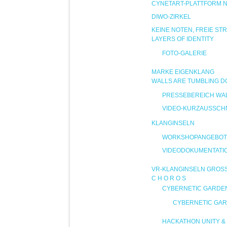
CYNETART-PLATTFORM 
DIWO-ZIRKEL
KEINE NOTEN, FREIE ST
LAYERS OF IDENTITY
FOTO-GALERIE
MARKE EIGENKLANG
WALLS ARE TUMBLING 
PRESSEBEREICH WA
VIDEO-KURZAUSSCHN
KLANGINSELN
WORKSHOPANGEBOT
VIDEODOKUMENTATI
VR-KLANGINSELN GROS
C H O R O S
CYBERNETIC GARDE
CYBERNETIC GAR
HACKATHON UNITY & 