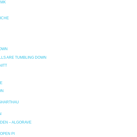
NMK
RICHE
DOWN
LLS ARE TUMBLING DOWN
ITT
E
ON
SHARTHAU
N
DEN – ALGORAVE
OPEN PI