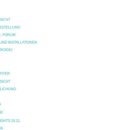
SICHT
SSTELLUNG
 – FORUM
ND INSTALLATIONEN
(RO/DE)
UNTER
SICHT
LICHUNG
G
NE
HTS 18.11.
06