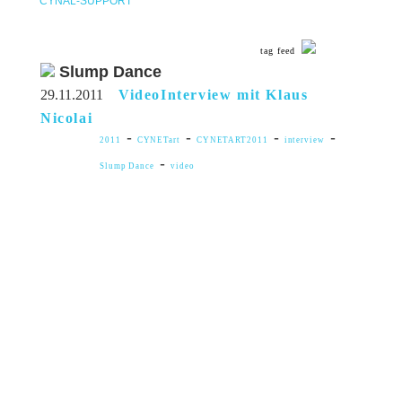
CYNAL-SUPPORT
tag feed
Slump Dance
29.11.2011
VideoInterview mit Klaus
Nicolai
-
-
-
-
2011
CYNETart
CYNETART2011
interview
-
Slump Dance
video