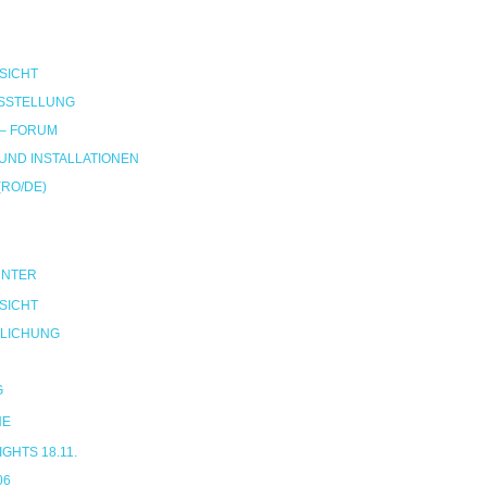
SICHT
SSTELLUNG
 – FORUM
ND INSTALLATIONEN
(RO/DE)
UNTER
SICHT
LICHUNG
G
NE
HTS 18.11.
06