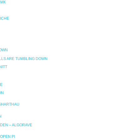
NMK
RICHE
DOWN
LLS ARE TUMBLING DOWN
ITT
E
ON
SHARTHAU
N
DEN – ALGORAVE
OPEN PI