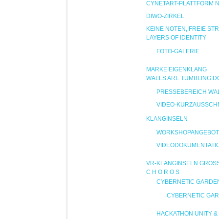
CYNETART-PLATTFORM 
DIWO-ZIRKEL
KEINE NOTEN, FREIE ST
LAYERS OF IDENTITY
FOTO-GALERIE
MARKE EIGENKLANG
WALLS ARE TUMBLING 
PRESSEBEREICH WA
VIDEO-KURZAUSSCHN
KLANGINSELN
WORKSHOPANGEBOT
VIDEODOKUMENTATI
VR-KLANGINSELN GROS
C H O R O S
CYBERNETIC GARDE
CYBERNETIC GAR
HACKATHON UNITY & 