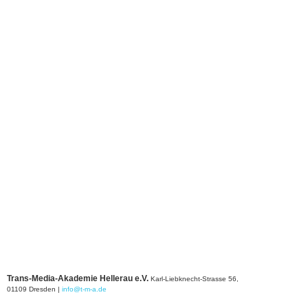
Trans-Media-Akademie Hellerau e.V.
Karl-Liebknecht-Strasse 56,
01109 Dresden
|
info@t-m-a.de