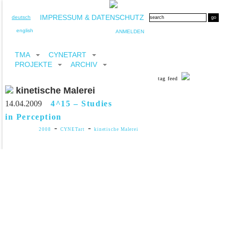
IMPRESSUM & DATENSCHUTZ
deutsch
english
ANMELDEN
TMA
CYNETART
PROJEKTE
ARCHIV
tag feed
kinetische Malerei
14.04.2009
4^15 – Studies
in Perception
-
-
2008
CYNETart
kinetische Malerei