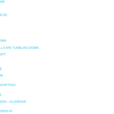
NMK
RICHE
DOWN
LLS ARE TUMBLING DOWN
ITT
E
ON
SHARTHAU
N
DEN – ALGORAVE
OPEN PI