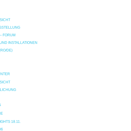
SICHT
SSTELLUNG
 – FORUM
ND INSTALLATIONEN
(RO/DE)
UNTER
SICHT
LICHUNG
G
NE
HTS 18.11.
06