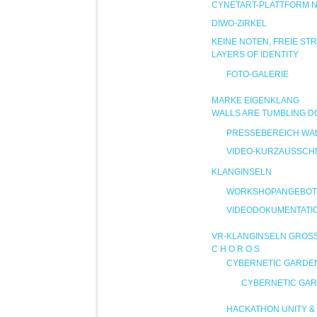
CYNETART-PLATTFORM 
DIWO-ZIRKEL
KEINE NOTEN, FREIE ST
LAYERS OF IDENTITY
FOTO-GALERIE
MARKE EIGENKLANG
WALLS ARE TUMBLING 
PRESSEBEREICH WA
VIDEO-KURZAUSSCHN
KLANGINSELN
WORKSHOPANGEBOT
VIDEODOKUMENTATI
VR-KLANGINSELN GROS
C H O R O S
CYBERNETIC GARDE
CYBERNETIC GAR
HACKATHON UNITY & 